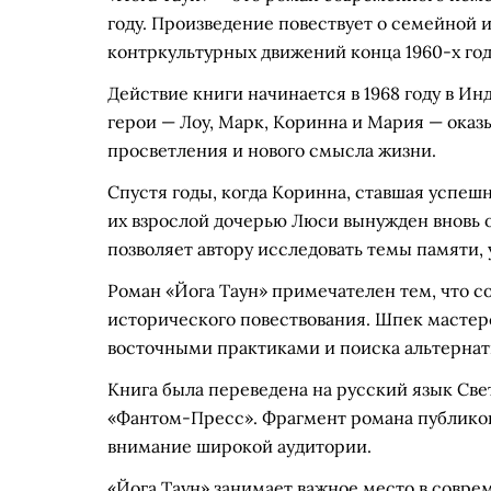
году. Произведение повествует о семейной 
контркультурных движений конца 1960-х год
Действие книги начинается в 1968 году в И
герои — Лоу, Марк, Коринна и Мария — оказы
просветления и нового смысла жизни.
Спустя годы, когда Коринна, ставшая успешн
их взрослой дочерью Люси вынужден вновь 
позволяет автору исследовать темы памяти,
Роман «Йога Таун» примечателен тем, что с
исторического повествования. Шпек мастер
восточными практиками и поиска альтернат
Книга была переведена на русский язык Све
«Фантом-Пресс». Фрагмент романа публикова
внимание широкой аудитории.
«Йога Таун» занимает важное место в совре