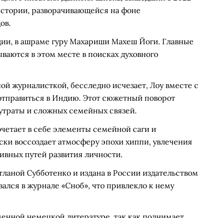
истории, разворачивающейся на фоне
ов.
ндии, в ашраме гуру Махариши Махеш Йоги. Главные
ваются в этом месте в поисках духовного
ой журналисткой, бесследно исчезает, Лоу вместе с
отправиться в Индию. Этот сюжетный поворот
 утраты и сложных семейных связей.
очетает в себе элементы семейной саги и
ски воссоздает атмосферу эпохи хиппи, увлечения
ивных путей развития личности.
тланой Субботенко и издана в России издательством
лся в журнале «Сноб», что привлекло к нему
менной немецкой литературе, так как поднимает