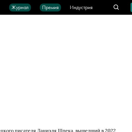
ы
Журнал
Премия
Индустрия
део
Город
IT-продукты
ецкого писателя Даниэля Шпека, вышедший в 2022