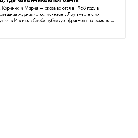
о, где заканчиваются мечты
, Коринна и Мария — оказываются в 1968 году в
пешная журналистка, исчезает, Лоу вместе с их
ться в Индию. «Сноб» публикует фрагмент из романа,
переводе Светланы Субботенко