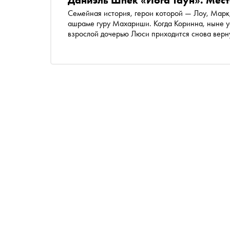
Даниэль Шпек «Йога Таун». Мест
Семейная история, герои которой — Лоу, Марк
ашраме гуру Махариши. Когда Коринна, ныне ус
взрослой дочерью Люси приходится снова верну
выходящего в издательстве «Фантом-Пресс» в 