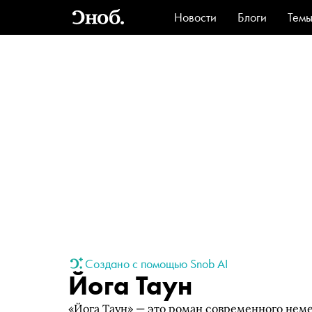
Новости
Блоги
Тем
Стиль
Ви
Создано с помощью Snob AI
Йога Таун
«Йога Таун» — это роман современного нем