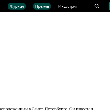
ы
Журнал
Премия
Индустрия
део
Город
IT-продукты
расположенный в Санкт-Петербурге. Он известен