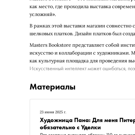
как место, где проходила выставка соврем
усложняй».
В рамках этой выставки магазин совместно
шелковых платков. Дизайн платков был созд
Masters Bookstore представляет собой инст
искусство и коллаборации с художниками. Ма
как культурная площадка для проведения вы
Искусственный интеллект может ошибаться, поэ
Материалы
23 июня 2025 г.
Художница Пана: Для меня Питер
обязательно с Уделки
Для создания диджитал-обложки 110-го выпуска «Сноба» мы пригласили современную художницу Пану