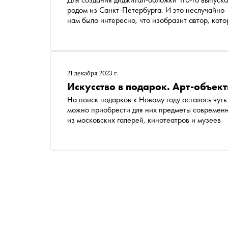
родом из Санкт-Петербурга. И это неслучайно
нам было интересно, что изобразит автор, кото
пальцев. О том, что такое Питер, почему в ком
искусству текстовые элементы, Пана рассказал
21 декабря 2023 г.
Искусство в подарок. Арт-объек
На поиск подарков к Новому году осталось чуть
можно приобрести для них предметы современно
из московских галерей, кинотеатров и музеев