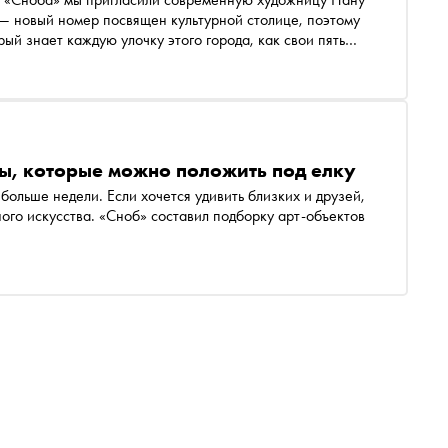
 — новый номер посвящен культурной столице, поэтому
рый знает каждую улочку этого города, как свои пять
мерции для художников нет ничего плохого и зачем
а «Снобу»
ты, которые можно положить под елку
 больше недели. Если хочется удивить близких и друзей,
го искусства. «Сноб» составил подборку арт-объектов