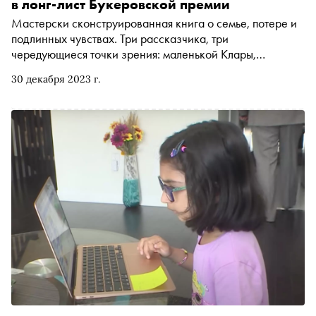
в лонг-лист Букеровской премии
Мастерски сконструированная книга о семье, потере и
подлинных чувствах. Три рассказчика, три
чередующиеся точки зрения: маленькой Клары,
горюющей о пропавшей сестре Розе, разведенного
30 декабря 2023 г.
Лайма и одинокой Элизабет. Маленький городок на
севере провинции Онтарио, в декорациях которого
разворачивается захватывающая история. «Сноб»
публикует отрывок из романа, вышедшего в
издательстве «Фантом Пресс» в переводе Марины
Извековой