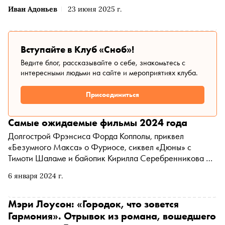
Иван Адоньев
23 июня 2025 г.
Вступайте в Клуб «Сноб»!
Ведите блог, рассказывайте о себе, знакомьтесь с
интересными людьми на сайте и мероприятиях клуба.
Присоединиться
Самые ожидаемые фильмы 2024 года
Долгострой Фрэнсиса Форда Копполы, приквел
«Безумного Макса» о Фуриосе, сиквел «Дюны» с
Тимоти Шаламе и байопик Кирилла Серебренникова —
«Сноб» собрал 28 потенциальных хитов, которые стоит
6 января 2024 г.
посмотреть в 2024 году
Мэри Лоусон: «Городок, что зовется
Гармония». Отрывок из романа, вошедшего