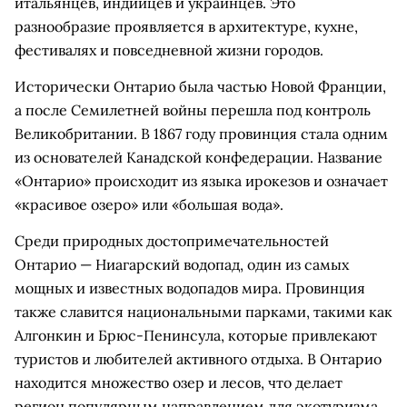
итальянцев, индийцев и украинцев. Это
разнообразие проявляется в архитектуре, кухне,
фестивалях и повседневной жизни городов.
Исторически Онтарио была частью Новой Франции,
а после Семилетней войны перешла под контроль
Великобритании. В 1867 году провинция стала одним
из основателей Канадской конфедерации. Название
«Онтарио» происходит из языка ирокезов и означает
«красивое озеро» или «большая вода».
Среди природных достопримечательностей
Онтарио — Ниагарский водопад, один из самых
мощных и известных водопадов мира. Провинция
также славится национальными парками, такими как
Алгонкин и Брюс-Пенинсула, которые привлекают
туристов и любителей активного отдыха. В Онтарио
находится множество озер и лесов, что делает
регион популярным направлением для экотуризма.