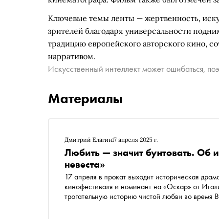
Ключевые темы ленты — жертвенность, иску
зрителей благодаря универсальности подним
традицию европейского авторского кино, с
нарративом.
Искусственный интеллект может ошибаться, поэ
Материалы
Дмитрий Елагин
17 апреля 2025 г.
Любить — значит бунтовать. Об 
невеста»
17 апреля в прокат выходит историческая драм
кинофестиваля и номинант на «Оскар» от Ита
трогательную историю чистой любви во время В
религиозном смирении и бунте личности. О том,
лиричное с философским, — в материале «Сно