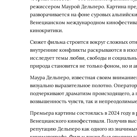
режиссером Маурой Дельперо. Картина пред
разворачивается на фоне суровых альпийски
Венецианском международном кинофестивал
кинокритики.
Сюжет фильма строится вокруг сложных отн
внутренние конфликты раскрываются в изо
исследует темы любви, свободы и социальны
природа становится не только фоном, но и 
Маура Дельперо, известная своим внимание
визуально выразительное полотно. Операто
подчеркивают драматизм происходящего, а 
возвышенность чувств, так и непреодолимые
Премьера картины состоялась в 2024 году 
Венецианского кинофестиваля. Получив выс
репутацию Дельперо как одного из значимы
кинематографа. Фильм также был отмечен за