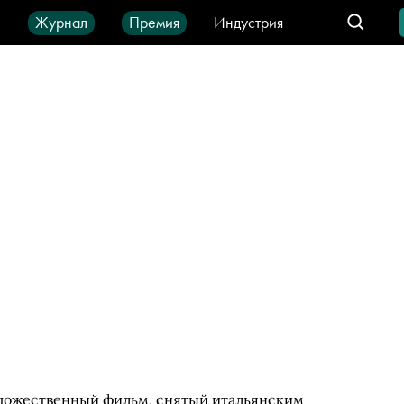
ы
Журнал
Премия
Индустрия
део
Город
IT-продукты
удожественный фильм, снятый итальянским