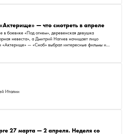
 «Актерище» — что смотреть в апреле
е в боевике «Под огнем», деревенская девушка
Горная невеста», а Дмитрий Нагиев начищает лицо
ии «Актерище» — «Сноб» выбрал интересные фильмы и
ей Италии
рге 27 марта — 2 апреля. Неделя со