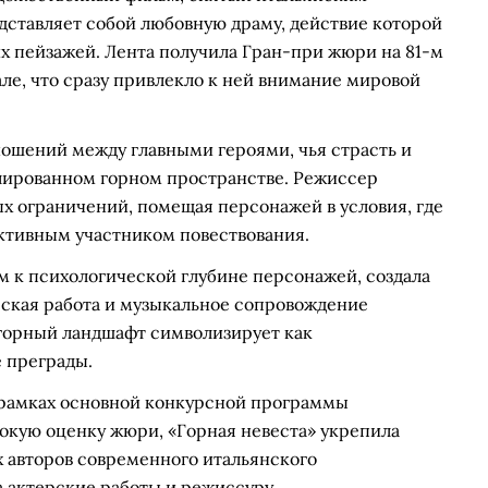
ставляет собой любовную драму, действие которой
х пейзажей. Лента получила Гран-при жюри на 81-м
е, что сразу привлекло к ней внимание мировой
ошений между главными героями, чья страсть и
лированном горном пространстве. Режиссер
х ограничений, помещая персонажей в условия, где
активным участником повествования.
м к психологической глубине персонажей, создала
рская работа и музыкальное сопровождение
горный ландшафт символизирует как
 преграды.
в рамках основной конкурсной программы
окую оценку жюри, «Горная невеста» укрепила
х авторов современного итальянского
 актерские работы и режиссуру.