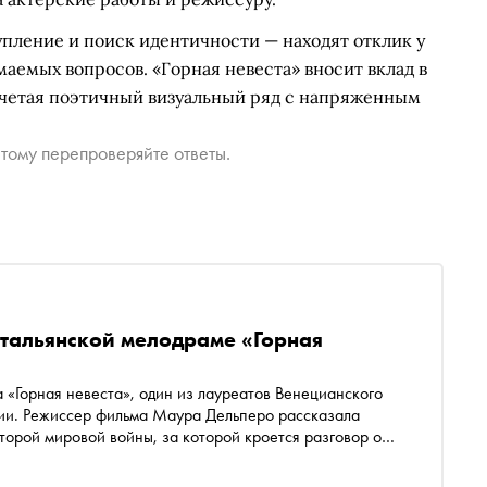
пление и поиск идентичности — находят отклик у
аемых вопросов. «Горная невеста» вносит вклад в
очетая поэтичный визуальный ряд с напряженным
тому перепроверяйте ответы.
итальянской мелодраме «Горная
а «Горная невеста», один из лауреатов Венецианского
лии. Режиссер фильма Маура Дельперо рассказала
торой мировой войны, за которой кроется разговор о
 как Дельперо в «Горной невесте» удалось связать
ба»