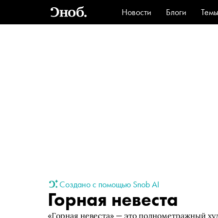
Новости
Блоги
Тем
Стиль
Ви
Создано с помощью Snob AI
Горная невеста
«Горная невеста» — это полнометражный х