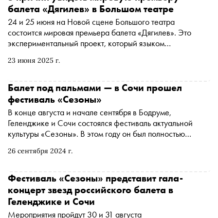
балета «Дягилев» в Большом театре
24 и 25 июня на Новой сцене Большого театра
состоится мировая премьера балета «Дягилев». Это
экспериментальный проект, который языком
современной хореографии рассказывает об
23 июня 2025 г.
ошеломительном успехе знаменитого русского
импресарио. Авторы постановки — премьер Большого
театра Денис Родькин, хореограф Алессандро Каггеджи
Балет под пальмами — в Сочи прошел
и режиссер Сергей Глазков. Рассказываем, почему эту
фестиваль «Сезоны»
премьеру нельзя пропустить
В конце августа и начале сентября в Бодруме,
Геленджике и Сочи состоялся фестиваль актуальной
культуры «Сезоны». В этом году он был полностью
балетным: прошли гала-выступления артистов Большого
26 сентября 2024 г.
и Мариинского театров, а в Геленджике была
представлена кинопрограмма, посвященная танцу
Фестиваль «Сезоны» представит гала-
концерт звезд российского балета в
Геленджике и Сочи
Мероприятия пройдут 30 и 31 августа