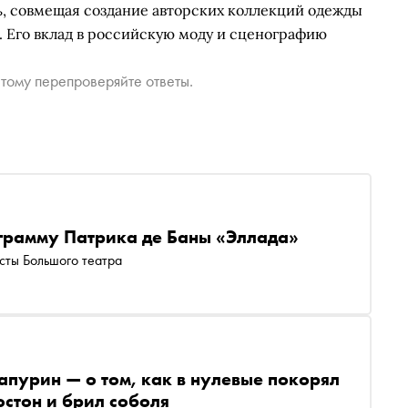
ь, совмещая создание авторских коллекций одежды
а. Его вклад в российскую моду и сценографию
тому перепроверяйте ответы.
грамму Патрика де Баны «Эллада»
исты Большого театра
апурин — о том, как в нулевые покорял
юстон и брил соболя