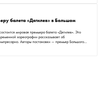
еру балета «Дягилев» в Большом
состоится мировая премьера балета «Дягилев». Это
временной хореографии рассказывает об
импресарио. Авторы постановки — премьер Большого
аггеджи и режиссер Сергей Глазков. Рассказываем,