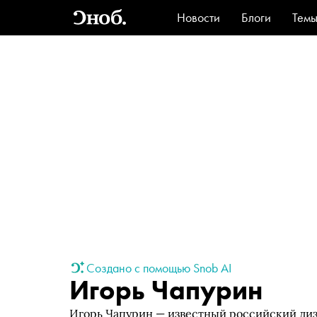
Новости
Блоги
Тем
Стиль
Ви
Создано с помощью Snob AI
Игорь Чапурин
Игорь Чапурин — известный российский диз