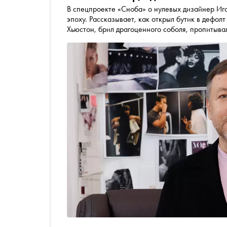
В спецпроекте «Сноба» о нулевых дизайнер Игорь Чапурин вспоминает эту «наглую» и «неадекватную»
эпоху. Рассказывает, как открыл бутик в дефолт
Хьюстон, брил драгоценного соболя, пропитыва
приглашению Олега Меньшикова и как, танцуя д
не осознавая этого