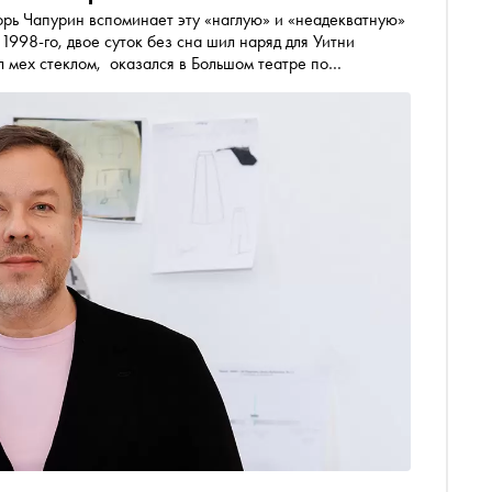
 1998-го, двое суток без сна шил наряд для Уитни
л мех стеклом, оказался в Большом театре по
о утра в «Дягилеве», успевал строить империю, даже