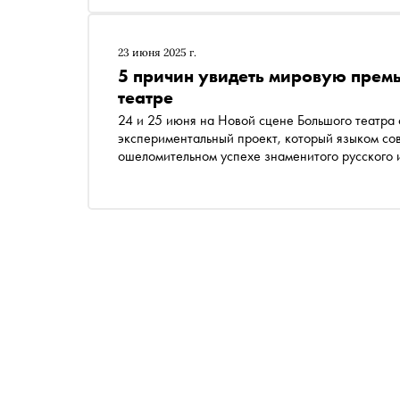
23 июня 2025 г.
5 причин увидеть мировую премь
театре
24 и 25 июня на Новой сцене Большого театра 
экспериментальный проект, который языком со
ошеломительном успехе знаменитого русского 
театра Денис Родькин, хореограф Алессандро К
почему эту премьеру нельзя пропустить