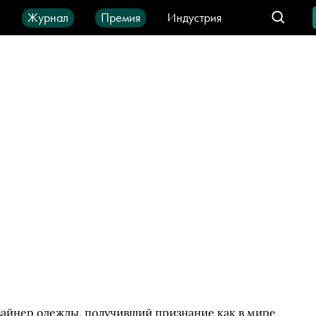
ы
Журнал
Премия
Индустрия
део
Город
IT-продукты
айнер одежды, получивший признание как в мире