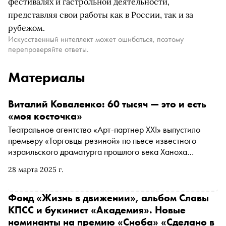
фестивалях и гастрольной деятельности,
представляя свои работы как в России, так и за
рубежом.
Искусственный интеллект может ошибаться, поэтому
перепроверяйте ответы.
Материалы
Виталий Коваленко: 60 тысяч — это и есть
«моя косточка»
Театральное агентство «Арт-партнер XXI» выпустило
премьеру «Торговцы резиной» по пьесе известного
израильского драматурга прошлого века Ханоха
Левина. Режиссер Петр Шерешевский собрал на сцене
28 марта 2025 г.
МТЮЗа блестящую команду: трех персонажей играют
Полина Кутепова, Игорь Верник и Виталий Коваленко.
История о неудавшейся продаже десяти тысяч пачек
Фонд «Жизнь в движении», альбом Славы
презервативов из фарса с шутками на грани фола
КПСС и букинист «Академия». Новые
превращается в щемящий рассказ об одиночестве и
номинанты на премию «Сноба» «Сделано в