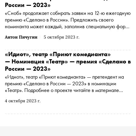
несбывшихся мечтах. «Сноб» поговорил с Виталием
России — 2023»
Коваленко о его роли, о том, почему деньги становятся
«Сноб» продолжает собирать заявки на 12-ю ежегодную
не просто наследством, а лакомой «косточкой», которую
премию «Сделано в России». Предложить своего
невозможно отпустить, а еще о том, как играть любовь,
номинанта может каждый, заполнив специальную форму
чтобы зритель поверил, и как меняется восприятие
. Сегодня рассказываем о самых интересных
театра с годами
Антон Пичугин
5 октября 2023 г.
номинантах за прошедшую неделю
«Идиот», театр «Приют комедианта»
— Номинация «Театр» — премия «Сделано в
России — 2023»
«Идиот», театр «Приют комедианта» — претендент на
премию «Сделано в России — 2023» в номинации
«Театр». Подробнее о проекте читайте в материале
«Сноба». Финансовый партнер премии — «МТС Банк
4 октября 2023 г.
Premium&Private». Технологический партнер —
«Аквариус». Партнер номинации «Теория и практика
важных дел» — «Россия — страна возможностей»