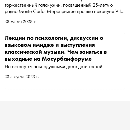
торжественный гала-ужин, посвященный 25-летию
радио Monte Carlo. Мероприятие прошло накануне VII
церемонии вручения Международной
28 марта 2025 г.
профессиональной музыкальной премии BraVo. На
вечере присутствовали звезды, светские персоны и
бизнес-партнеры радиостанции
Лекции по психологии, дискуссии о
языковом имидже и выступления
классической музыки. Чем заняться в
выходные на Мосурбанфоруме
Не останутся равнодушными даже дети гостей
23 августа 2023 г.