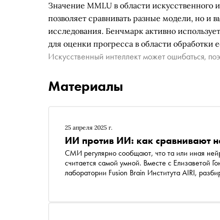
Значение MMLU в области искусственного и
позволяет сравнивать разные модели, но и 
исследования. Бенчмарк активно используетс
для оценки прогресса в области обработки е
Искусственный интеллект может ошибаться, поэ
Материалы
25 апреля 2025 г.
ИИ против ИИ: как сравнивают н
СМИ регулярно сообщают, что та или иная нейр
считается самой умной. Вместе с Елизаветой Г
лаборатории Fusion Brain Института AIRI, разб
моделей: какие существуют универсальные бен
результаты тестов и что считается дурным тоно