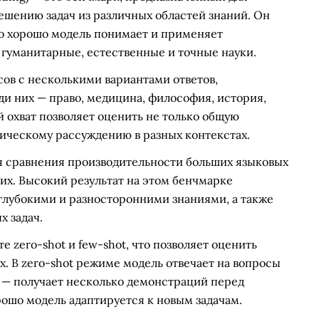
ешению задач из различных областей знаний. Он
ко хорошо модель понимает и применяет
гуманитарные, естественные и точные науки.
ов с несколькими вариантами ответов,
и них — право, медицина, философия, история,
й охват позволяет оценить не только общую
гическому рассуждению в разных контекстах.
я сравнения производительности больших языковых
угих. Высокий результат на этом бенчмарке
т глубокими и разносторонними знаниями, а также
х задач.
 zero-shot и few-shot, что позволяет оценить
. В zero-shot режиме модель отвечает на вопросы
t — получает несколько демонстраций перед
рошо модель адаптируется к новым задачам.