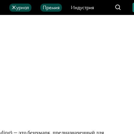
ы
Журнал
Премия
Индустрия
део
Город
IT-продукты
nding) — это бенчмарк, предназначенный для