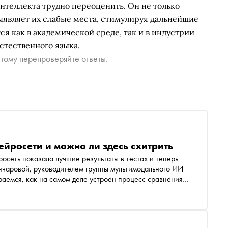
нтеллекта трудно переоценить. Он не только
выявляет их слабые места, стимулируя дальнейшие
я как в академической среде, так и в индустрии
стественного языка.
тому перепроверяйте ответы.
ейросети и можно ли здесь схитрить
осеть показала лучшие результаты в тестах и теперь
ончаровой, руководителем группы мультимодального ИИ
ираемся, как на самом деле устроен процесс сравнения
чмарки, почему невозможно полностью повторить
м при подготовке моделей к испытаниям