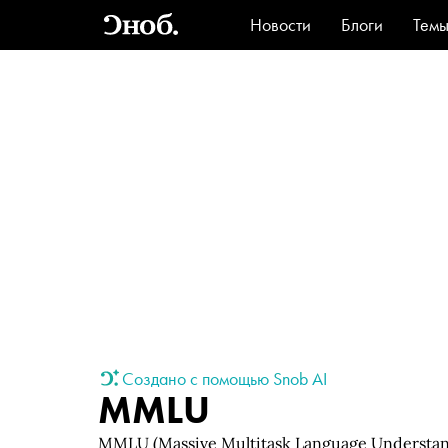
Новости
Блоги
Тем
Стиль
Ви
Создано с помощью Snob AI
MMLU
MMLU (Massive Multitask Language Understa