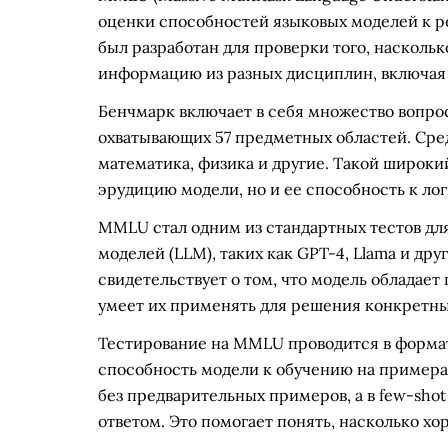
оценки способностей языковых моделей к р
был разработан для проверки того, насколь
информацию из разных дисциплин, включая 
Бенчмарк включает в себя множество вопрос
охватывающих 57 предметных областей. Сред
математика, физика и другие. Такой широки
эрудицию модели, но и ее способность к ло
MMLU стал одним из стандартных тестов дл
моделей (LLM), таких как GPT-4, Llama и др
свидетельствует о том, что модель обладае
умеет их применять для решения конкретны
Тестирование на MMLU проводится в формате
способность модели к обучению на примерах
без предварительных примеров, а в few-sho
ответом. Это помогает понять, насколько хо