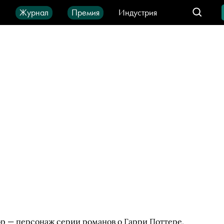
ы
Журнал
Премия
Индустрия
део
Город
IT-продукты
р — персонаж серии романов о Гарри Поттере,