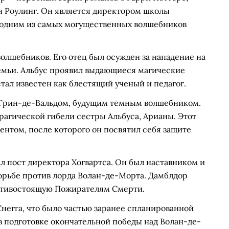
 Роулинг. Он является директором школы
е одним из самых могущественных волшебников
волшебников. Его отец был осужден за нападение на
семьи. Альбус проявил выдающиеся магические
тал известен как блестящий ученый и педагог.
 Грин-де-Вальдом, будущим темным волшебником.
агической гибели сестры Альбуса, Арианы. Этот
нтом, после которого он посвятил себя защите
 пост директора Хогвартса. Он был наставником и
орьбе против лорда Волан-де-Морта. Дамблдор
отивостоящую Пожирателям Смерти.
 Снегга, что было частью заранее спланированной
в подготовке окончательной победы над Волан-де-