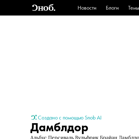
Новости
Блоги
Тем
Стиль
Ви
Создано с помощью Snob AI
Дамблдор
Альбус Персиваль Вульфрик Брайан Дамблдо