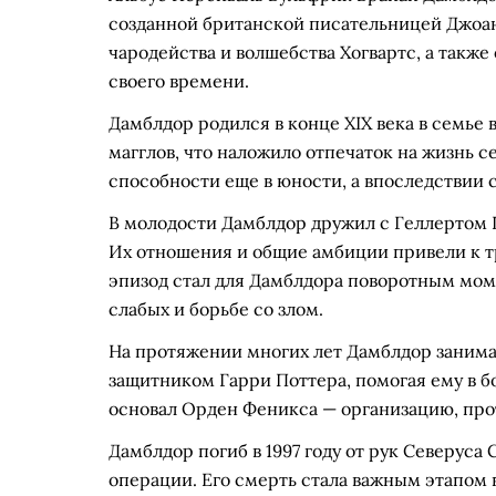
созданной британской писательницей Джоан
чародейства и волшебства Хогвартс, а такж
своего времени.
Дамблдор родился в конце XIX века в семье 
магглов, что наложило отпечаток на жизнь 
способности еще в юности, а впоследствии с
В молодости Дамблдор дружил с Геллертом
Их отношения и общие амбиции привели к тр
эпизод стал для Дамблдора поворотным моме
слабых и борьбе со злом.
На протяжении многих лет Дамблдор занимал
защитником Гарри Поттера, помогая ему в б
основал Орден Феникса — организацию, пр
Дамблдор погиб в 1997 году от рук Северуса
операции. Его смерть стала важным этапом 