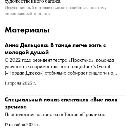
художественного багажа.
Искусственный интеллект может ошибаться, поэтому
перепроверяйте ответы.
Материалы
Анна Дельцова: В танце легче жить с
молодой душой
С 2022 года резидент театра «Практика», команда
уличного экспериментального танца Jack’s Garret
(«Чердак Джека») стабильно собирает аншлаги на
показах танцевальных спектаклей. Явление
1 апреля 2025 г.
примечательное, поскольку современный танец обычно
существует автономно и редко становится постоянной
частью театра, а большой успех у широкой публики, тем
Специальный показ спектакля «Вне поля
более в жанре эксперимента и стритдэнса, — редкое и
зрения»
значимое событие. В интервью «Снобу» хореограф
Пластическая постановка в Театре «Практика»
команды Анна Дельцова рассказала, как уличные
танцовщики смогли завоевать сердца столичных
17 октября 2024 г.
театралов и о чем их новый спектакль