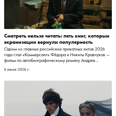
Смотреть нельзя читать: пять книг, которым
экранизации вернули популярность
Одним из главных российских прокатных хитов 2026
года стал «Коммерсант» Фёдора и Никиты Кравчуков —
фильм по автобиографическому роману Андрея
Рубанова «Сажайте, и вырастет». За первый месяц
6 июля 2026 г.
проката интерес к книге, по данным сервиса «КИОН
Строки», вырос почти в шесть раз. «Сноб» и «КИОН
Строки» рассказывают о книгах, которые после
экранизаций вернулись в бестселлеры, получили новые
издания и нашли новых читателей