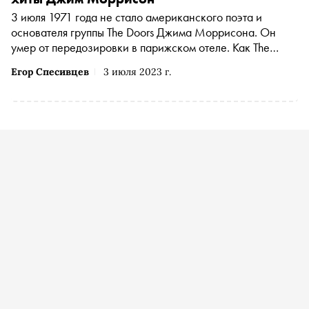
3 июля 1971 года не стало американского поэта и
основателя группы The Doors Джима Моррисона. Он
умер от передозировки в парижском отеле. Как The
Doors изменили мировую музыку — в материале
Егор Спесивцев
3 июля 2023 г.
«Сноба»