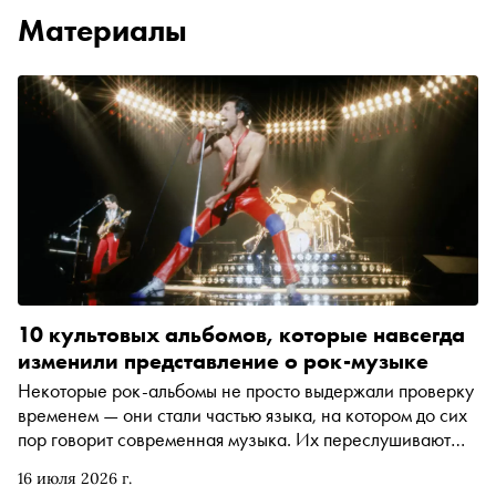
Материалы
10 культовых альбомов, которые навсегда
изменили представление о рок-музыке
Некоторые рок-альбомы не просто выдержали проверку
временем — они стали частью языка, на котором до сих
пор говорит современная музыка. Их переслушивают
спустя десятилетия, потому что в них всё ещё слышны
16 июля 2026 г.
идеи, когда-то изменившие жанр: от студийных