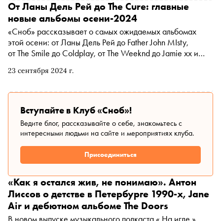
От Ланы Дель Рей до The Cure: главные
новые альбомы осени-2024
«Сноб» рассказывает о самых ожидаемых альбомах
этой осени: от Ланы Дель Рей до Father John MIsty,
от The Smile до Coldplay, от The Weeknd до Jamie xx и
от The Offspring до Linkin Park
23 сентября 2024 г.
Вступайте в Клуб «Сноб»!
Ведите блог, рассказывайте о себе, знакомьтесь с
интересными людьми на сайте и мероприятиях клуба.
Присоединиться
«Как я остался жив, не понимаю». Антон
Лиссов о детстве в Петербурге 1990-х, Jane
Air и дебютном альбоме The Doors
В новом выпуске музыкального подкаста « На игле »