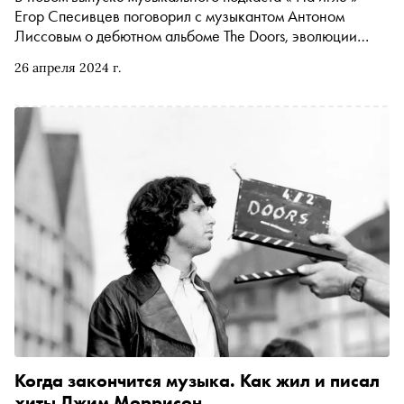
Егор Спесивцев поговорил с музыкантом Антоном
Лиссовым о дебютном альбоме The Doors, эволюции
группы Jane Air, эмо-культуре, семейной истории и
26 апреля 2024 г.
Петербурге детства
Когда закончится музыка. Как жил и писал
хиты Джим Моррисон