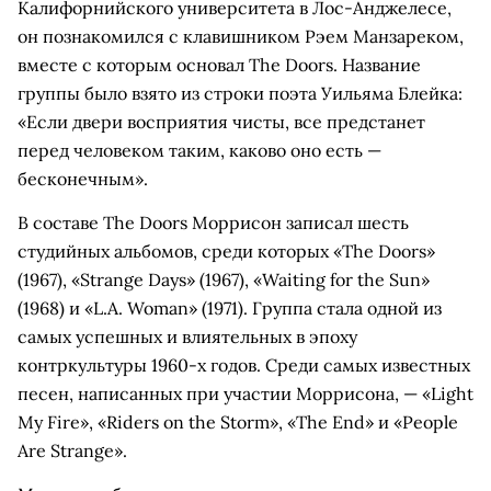
Калифорнийского университета в Лос-Анджелесе,
он познакомился с клавишником Рэем Манзареком,
вместе с которым основал The Doors. Название
группы было взято из строки поэта Уильяма Блейка:
«Если двери восприятия чисты, все предстанет
перед человеком таким, каково оно есть —
бесконечным».
В составе The Doors Моррисон записал шесть
студийных альбомов, среди которых «The Doors»
(1967), «Strange Days» (1967), «Waiting for the Sun»
(1968) и «L.A. Woman» (1971). Группа стала одной из
самых успешных и влиятельных в эпоху
контркультуры 1960-х годов. Среди самых известных
песен, написанных при участии Моррисона, — «Light
My Fire», «Riders on the Storm», «The End» и «People
Are Strange».