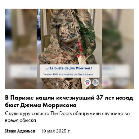
экспериментов The Beatles до тяжести Black Sabbath,
панковской скорости Ramones и постпанковой тревоги
Joy Division. Ко Всемирному дню рока, который прошёл
на этой неделе, вспоминаем десять западных пластинок,
без которых история жанра выглядела бы совершенно
иначе
В Париже нашли исчезнувший 37 лет назад
бюст Джима Моррисона
Скульптуру солиста The Doors обнаружили случайно во
время обыска
Иван Адоньев
19 мая 2025 г.