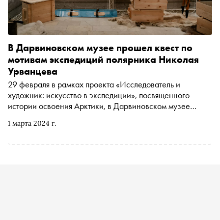
В Дарвиновском музее прошел квест по
мотивам экспедиций полярника Николая
Урванцева
29 февраля в рамках проекта «‎Исследователь и
художник: искусство в экспедиции», посвященного
истории освоения Арктики, в Дарвиновском музее
запустили интерактивную выставку-игру «Маршруты
1 марта 2024 г.
Урванцева». «Сноб» прошел по следам экспедиций
Николая Урванцева и рассказывает, как это было