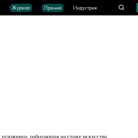
ы
Журнал
Премия
Индустрия
део
Город
IT-продукты
художница, работающая на стыке искусства,