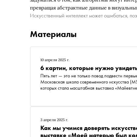
превращая абстрактные данные в визуальны
Искусственный интеллект может ошибаться, поэ
Материалы
10 апреля 2025 г.
6 картин, которые нужно увидет
Пять лет — это не только повод подвести первые
Московская школа современного искусства (MS
которых стала масштабная выставка «Майевтик
Более 30 художников — преподавателей и студе
используя искусство не просто как средство вы
ответов на важнейшие вопросы современности.
взгляда? Как традиционные темы — время, пам
цифровой эпохи, экологическими и социальным
3 апреля 2025 г.
сократовскому методу: искусство здесь задает
Как мы учимся доверять искусств
однозначных решений. Это живой творческий п
выставке «Моей матерью был ко
направлений — от живописи до новых медиа — 