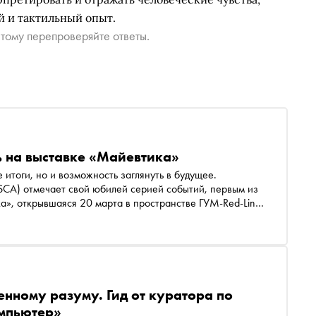
й и тактильный опыт.
тому перепроверяйте ответы.
ь на выставке «Майевтика»
 итоги, но и возможность заглянуть в будущее.
CA) отмечает свой юбилей серией событий, первым из
а», открывшаяся 20 марта в пространстве ГУМ-Red-Line.
нтов школы — вступают здесь в открытый диалог,
ражения, но и как инструмент для совместного поиска
 Что рождается на пересечении опыта и свежего
ять, природа человека — взаимодействуют с вызовами
и изменениями? Название выставки отсылает к
 вопросы, провоцирует размышления, но не предлагает
енному разуму. Гид от куратора по
роцесс, в котором преподаватели и студенты разных
мпьютер»
вместе исследуют границы и возможности актуального