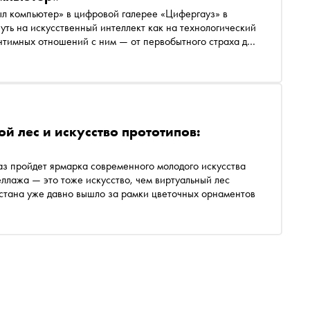
 ключевых работах, представленных на
ыл компьютер» в цифровой галерее «Цифергауз» в
я
уть на искусственный интеллект как на технологический
нтимных отношений с ним — от первобытного страха до
й лес и искусство прототипов:
аз пройдет ярмарка современного молодого искусства
еллажа — это тоже искусство, чем виртуальный лес
арстана уже давно вышло за рамки цветочных орнаментов