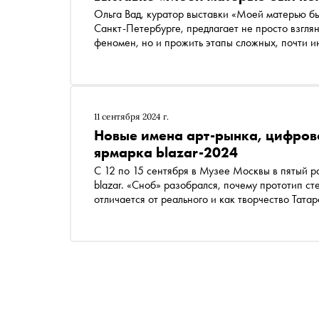
художественного языка. «Сноб» рассказывает о
Ольга Вад, куратор выставки «Моей матерью б
выставке, которую можно посетить до 30 апрел
Санкт-Петербурге, предлагает не просто взглян
феномен, но и прожить этапы сложных, почти и
осознания партнерских возможностей
11 сентября 2024 г.
Новые имена арт-рынка, цифрово
ярмарка blazar-2024
С 12 по 15 сентября в Музее Москвы в пятый р
blazar. «Сноб» разобрался, почему прототип ст
отличается от реального и как творчество Тат