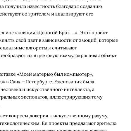
на получила известность благодаря созданию
йствуют со зрителем и анализируют его
 инсталляция «Дорогой Брат, ...». Этот проект
менять свой цвет в зависимости от эмоций, которые
пециальные алгоритмы считывают
еобразуют их в цветовую гамму, окрашивая объект
ыставке «Моей матерью был компьютер»,
з» в Санкт-Петербурге. Экспозиция была
еловека и искусственного интеллекта, а
тральных экспонатов, иллюстрирующих тему
.
ает вопросы доверия к искусственному разуму,
технологическим. Ее проекты предлагают зрителю
рпретировать и отражать человеческие чувства,