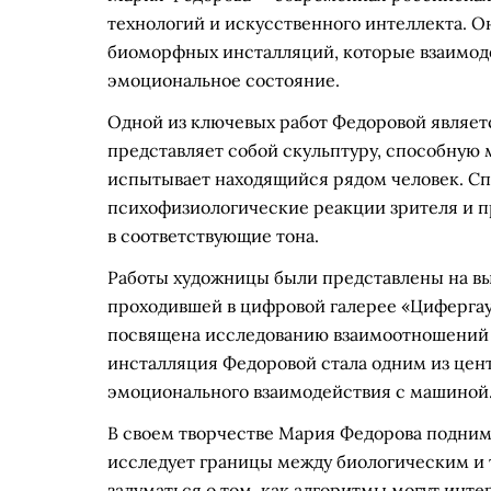
технологий и искусственного интеллекта. О
биоморфных инсталляций, которые взаимоде
эмоциональное состояние.
Одной из ключевых работ Федоровой является
представляет собой скульптуру, способную 
испытывает находящийся рядом человек. С
психофизиологические реакции зрителя и пр
в соответствующие тона.
Работы художницы были представлены на в
проходившей в цифровой галерее «Цифергау
посвящена исследованию взаимоотношений ч
инсталляция Федоровой стала одним из цен
эмоционального взаимодействия с машиной
В своем творчестве Мария Федорова подним
исследует границы между биологическим и 
задуматься о том, как алгоритмы могут инте