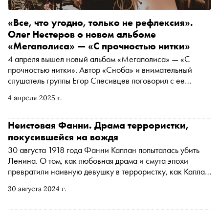
«Все, что угодно, только не рефлексия».
Олег Нестеров о новом альбоме
«Мегаполиса» — «С прочностью нитки»
4 апреля вышел новый альбом «Мегаполиса» — «С
прочностью нитки». Автор «Сноба» и внимательный
слушатель группы Егор Спесивцев поговорил с ее
лидером Олегом Нестеровым о работе над пластинкой и
4 апреля 2025 г.
новых песнях (очень подробно)
Неистовая Фанни. Драма террористки,
покусившейся на вождя
30 августа 1918 года Фанни Каплан попыталась убить
Ленина. О том, как любовная драма и смута эпохи
превратили наивную девушку в террористку, как Каплан
после чудовищной казни «ожила» в 1960-е, из-за чего
30 августа 2024 г.
начался красный террор и почему мы не должны путать
личное с политическим, — в материале «Сноба»