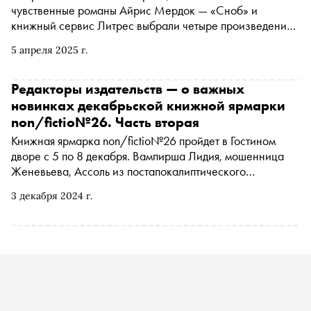
чувственные романы Айрис Мердок — «Сноб» и
книжный сервис Литрес выбрали четыре произведения
современных классиков
5 апреля 2025 г.
Редакторы издательств — о важных
новинках декабрьской книжной ярмарки
non/fictio№26. Часть вторая
Книжная ярмарка non/fictio№26 пройдет в Гостином
дворе с 5 по 8 декабря. Вампирша Лидия, мошенница
Женевьева, Ассоль из постапокалиптического
Петербурга и благополучная девочка-подросток:
3 декабря 2024 г.
«Сноб» предложил редакторам и сотрудникам ведущих
российских издательств рассказать о ключевых
новинках, на которые стоит обратить внимание