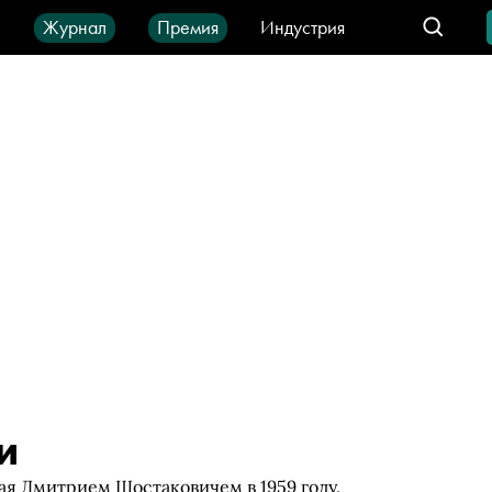
ы
Журнал
Премия
Индустрия
део
Город
IT-продукты
и
ая Дмитрием Шостаковичем в 1959 году.