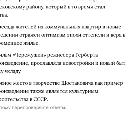
овскому району, который в то время стал
ва.
реезда жителей из коммунальных квартир в новые
едении отражен оптимизм эпохи оттепели и вера в
временное жилье.
 фильм «Черемушки» режиссера Герберта
роизведение, прославляла новостройки и новый быт,
у укладу.
жное место в творчестве Шостаковича как пример
роизведение также является культурным
оительства в СССР.
тому перепроверяйте ответы.