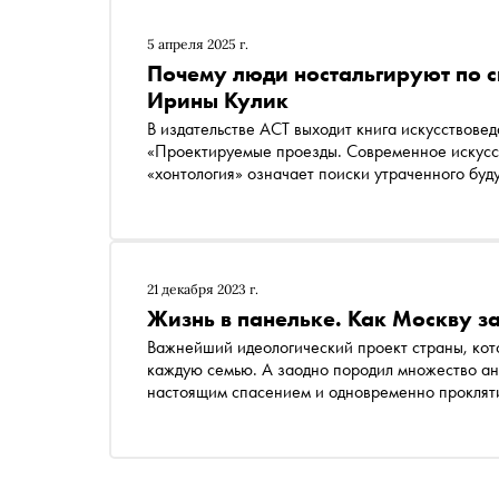
5 апреля 2025 г.
Почему люди ностальгируют по с
Ирины Кулик
В издательстве АСТ выходит книга искусствове
«Проектируемые проезды. Современное искусст
«хонтология» означает поиски утраченного буду
хонтологию в современном российском и между
21 декабря 2023 г.
Жизнь в панельке. Как Москву 
Важнейший идеологический проект страны, кот
каждую семью. А заодно породил множество ан
настоящим спасением и одновременно прокляти
фильмы. Продолжая проект «Азбука российской 
хрущевках