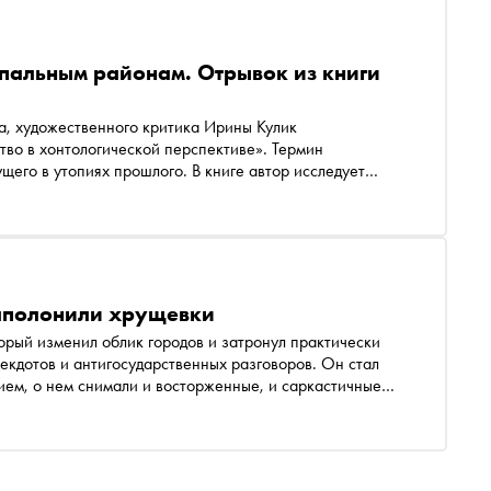
пальным районам. Отрывок из книги
да, художественного критика Ирины Кулик
во в хонтологической перспективе». Термин
щего в утопиях прошлого. В книге автор исследует
народном искусстве. «Сноб» публикует отрывок
заполонили хрущевки
орый изменил облик городов и затронул практически
екдотов и антигосударственных разговоров. Он стал
ем, о нем снимали и восторженные, и саркастичные
культуры», «Сноб» публикует текст на букву Х — о