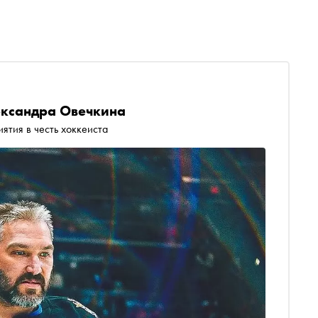
ександра Овечкина
ятия в честь хоккеиста