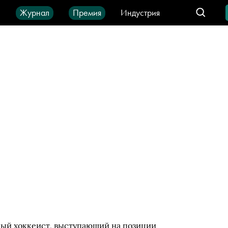
ы
Журнал
Премия
Индустрия
део
Город
IT-продукты
ый хоккеист, выступающий на позиции