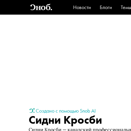
Новости
Блоги
Тем
Стиль
Ви
Создано с помощью Snob AI
Сидни Кросби
Сидни Кросби — канадский профессиональн