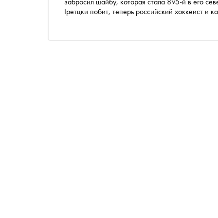
забросил шайбу, которая стала 895-й в его се
Гретцки побит, теперь российский хоккеист и 
чем еще может мечтать Александр Великий — 