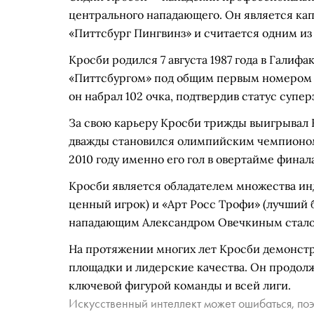
центрального нападающего. Он является ка
«Питтсбург Пингвинз» и считается одним из 
Кросби родился 7 августа 1987 года в Галиф
«Питтсбургом» под общим первым номером н
он набрал 102 очка, подтвердив статус супер
За свою карьеру Кросби трижды выигрывал Ку
дважды становился олимпийским чемпионом в
2010 году именно его гол в овертайме финал
Кросби является обладателем множества ин
ценный игрок) и «Арт Росс Трофи» (лучший 
нападающим Александром Овечкиным стало 
На протяжении многих лет Кросби демонстр
площадки и лидерские качества. Он продолж
ключевой фигурой команды и всей лиги.
Искусственный интеллект может ошибаться, поэ