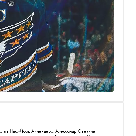
ротив Нью-Йорк Айлендерс, Александр Овечкин