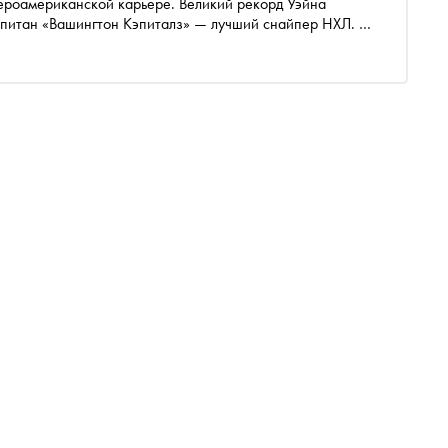
вероамериканской карьере. Великий рекорд Уэйна
капитан «Вашингтон Кэпиталз» — лучший снайпер НХЛ. О
рассказали в весеннем номере журнала «Сноб»