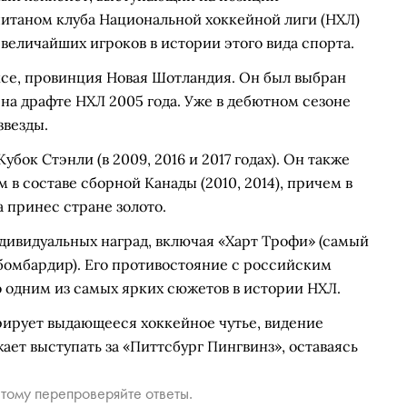
питаном клуба Национальной хоккейной лиги (НХЛ)
величайших игроков в истории этого вида спорта.
аксе, провинция Новая Шотландия. Он был выбран
а драфте НХЛ 2005 года. Уже в дебютном сезоне
звезды.
бок Стэнли (в 2009, 2016 и 2017 годах). Он также
 составе сборной Канады (2010, 2014), причем в
а принес стране золото.
дивидуальных наград, включая «Харт Трофи» (самый
бомбардир). Его противостояние с российским
одним из самых ярких сюжетов в истории НХЛ.
ирует выдающееся хоккейное чутье, видение
ает выступать за «Питтсбург Пингвинз», оставаясь
тому перепроверяйте ответы.