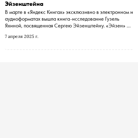
Эйзенштейна
В марте в «Яндекс Книгах» эксклюзивно в электронном и
аудиоформатах вышла книга-исследование Гузель
Яхиной, посвященная Сергею Эйзенштейну. «Эйзен» —
это не просто скрупулезное исследование жизни гения,
7 апреля 2025 г.
а «фильм в прозе», роман-буфф, в котором история
режиссера раскрывается через яркие эпизоды его
жизни. Чтобы расширить образ Эйзенштейна, «Сноб»
вместе с «Яндекс Книгами» и киноведом Наталией
Мокрушиной решил разобрать влияние режиссера на
искусство через призму великих современников