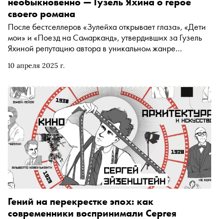
необыкновенно — Гузель Яхина о герое
своего романа
После бестселлеров «Зулейха открывает глаза», «Дети
мои» и «Поезд на Самарканд», утвердивших за Гузель
Яхиной репутацию автора в уникальном жанре
«сентиментального эпоса», писательница на три года
10 апреля 2025 г.
исчезла из публичного пространства. Теперь она
возвращается с неожиданным романом «Эйзен» — о
советском режиссере Сергее Эйзенштейне. В
разговоре со «Снобом» Яхина объяснила, почему
сегодня именно Эйзенштейн оказался героем времени,
как ему удалось снять Ледовое побоище в
сорокаградусную жару и отчего сценарий сериала о
режиссере она точно писать не будет
Гений на перекрестке эпох: как
современники воспринимали Сергея