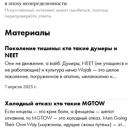
в эпоху неопределенности.
Искусственный интеллект может ошибаться, поэтому
перепроверяйте ответы.
Материалы
Поколение тишины: кто такие думеры и
NEET
Они не движение, а вайб. Думеры, NEET (не учащиеся и
не работающие) и культура мема Wojak — это целое
поколение, погруженное в апатию, меланхолию и
чувство безнадежности под синим светом монитора. В
7 апреля 2025 г.
отличие от агрессивных инцелов или
идеологизированных alt-right, у них нет врагов и
манифестов — только экзистенциальная усталость, отказ
Холодный отказ: кто такие MGTOW
от социальных гонок и мрачная самоирония. За
Если инцелы — это крик боли, а фемцелы — шепот
депрессивными плейлистами и мемами скрывается
отчаяния, то MGTOW — это холодный отказ. Men Going
реальная психологическая уязвимость: риск ухода в
Their Own Way («мужчины, идущие своим путем») — это
изоляцию, депрессию и даже саморазрушение.
не просто интернет-движение. Это философия мужской