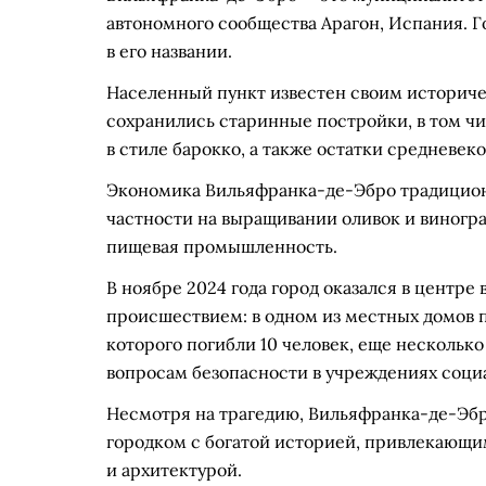
автономного сообщества Арагон, Испания. Го
в его названии.
Населенный пункт известен своим историче
сохранились старинные постройки, в том ч
в стиле барокко, а также остатки средневек
Экономика Вильяфранка-де-Эбро традиционн
частности на выращивании оливок и виногра
пищевая промышленность.
В ноябре 2024 года город оказался в центре
происшествием: в одном из местных домов 
которого погибли 10 человек, еще нескольк
вопросам безопасности в учреждениях соци
Несмотря на трагедию, Вильяфранка-де-Эб
городком с богатой историей, привлекающи
и архитектурой.