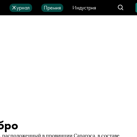
ы
Журнал
Премия
Индустрия
део
Город
IT-продукты
бро
 расположенный в провинции Сарагоса, в составе