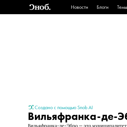
Новости
Блоги
Тем
Стиль
Ви
Создано с помощью Snob AI
Вильяфранка-де-Э
Вильяфранка-де-Эбро — это муниципалитет,