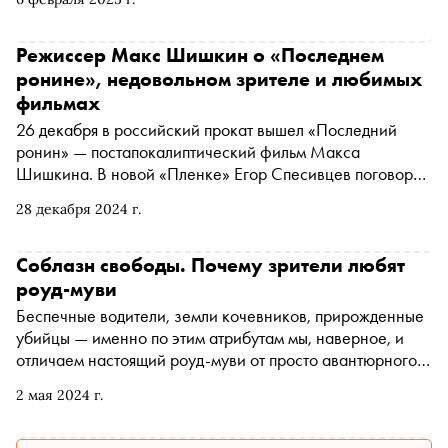
Режиссер Макс Шишкин о «Последнем
ронине», недовольном зрителе и любимых
фильмах
26 декабря в российский прокат вышел «Последний
ронин» — постапокалиптический фильм Макса
Шишкина. В новой «Пленке» Егор Спесивцев поговорил
с режиссером о его любимых фильмах, работе над
28 декабря 2024 г.
картиной, недовольном зрителе и «Гарри Поттере»
Соблазн свободы. Почему зрители любят
роуд-муви
Беспечные водители, земли кочевников, прирожденные
убийцы — именно по этим атрибутам мы, наверное, и
отличаем настоящий роуд-муви от просто авантюрного
приключения. Впрочем, жанр настолько широк, что в
2 мая 2024 г.
него, кажется, можно вложить что угодно — от лиричных
поэм о свободе и маленьких семейных драм до ярких
политических высказываний. Фильмы о странствиях по