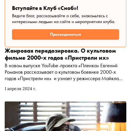
дорогам опьяняют своей кажущейся легкостью сюжета,
Вступайте в Клуб «Сноб»!
но вместе с тем сопротивляются любой классификации.
Ведите блог, рассказывайте о себе, знакомьтесь с
Жанр ли это вообще?
интересными людьми на сайте и мероприятиях клуба.
Присоединиться
Жанровая передозировка. О культовом
фильме 2000-х годов «Пристрели их»
В новом выпуске YouTube-проекта «Пленка» Евгений
Романов рассказывает о культовом боевике 2000-х
годов «Пристрели их» и узнает у режиссера Майкла
Дэвиса подробности съемок картины. Фильм
1 апреля 2024 г.
запомнился зрителям пафосным главным героем,
любящим похрумкать морковью, и шутками 18+. О том,
как Дэвис разбирает основы жанра и смеется над
коммерческими пустышками, — в материале «Сноба»