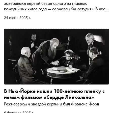
завершился первый сезон одного из главных
комедийных хитов года — сериала «Киностудия». В честь
этого события «Сноб» решил вспомнить самые яркие
24 июня 2025 г.
примеры любимого жанра кинематографистов —
фильмы о себе и киноиндустрии. От братьев Коэнов и
Тима Бертона до Квентина Тарантино и Стивена
Спилберга — со всеми обязательными остановками
В Нью-Йорке нашли 100-летнюю пленку с
немым фильмом «Сердце Линкольна»
Режиссером и звездой картины был Фрэнсис Форд
6 февраля 2025 г.