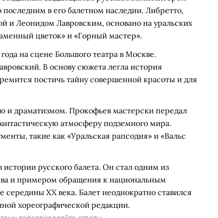
 последним в его балетном наследии. Либретто,
 и Леонидом Лавровским, основано на уральских
«Каменный цветок» и «Горный мастер».
 года на сцене Большого театра в Москве.
авровский. В основу сюжета легла история
тремится постичь тайну совершенной красоты и для
ью и драматизмом. Прокофьев мастерски передал
 фантастическую атмосферу подземного мира.
менты, такие как «Уральская рапсодия» и «Вальс
 истории русского балета. Он стал одним из
ва и примером обращения к национальным
е середины XX века. Балет неоднократно ставился
енной хореографической редакции.
тому перепроверяйте ответы.