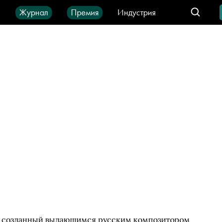
ы
Журнал
Премия
Индустрия
део
Город
IT-продукты
х, созданный выдающимся русским композитором