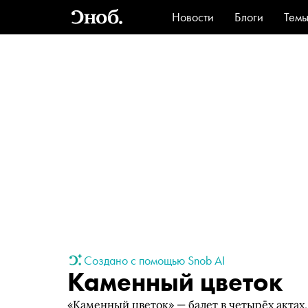
Новости
Блоги
Тем
Стиль
Ви
Создано с помощью Snob AI
Каменный цветок
«Каменный цветок» — балет в четырёх акта