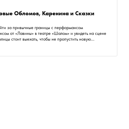
новые Обломов, Каренина и Сказки
ыйти за привычные границы с перформансом
нсом от «Лавины» в театре «Шалом» и увидеть на сцене
олицы стоит выехать, чтобы не пропустить новую
етербурге, и хореографа Антона Пимонова — в