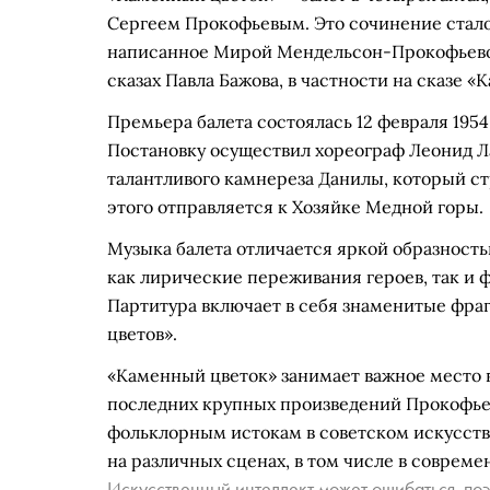
Сергеем Прокофьевым. Это сочинение стало
написанное Мирой Мендельсон-Прокофьевой
сказах Павла Бажова, в частности на сказе 
Премьера балета состоялась 12 февраля 1954
Постановку осуществил хореограф Леонид Л
талантливого камнереза Данилы, который с
этого отправляется к Хозяйке Медной горы.
Музыка балета отличается яркой образност
как лирические переживания героев, так и
Партитура включает в себя знаменитые фраг
цветов».
«Каменный цветок» занимает важное место в
последних крупных произведений Прокофье
фольклорным истокам в советском искусств
на различных сценах, в том числе в соврем
Искусственный интеллект может ошибаться, поэ