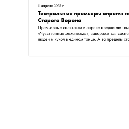
11 апреля 2025 г.
Театральные премьеры апреля: 
Старого Ворона
Премьерные спектакли в апреле предлагают в
«Чувственные механизмы», заворожиться саспе
людей и кукол в едином танце. А за пределы ст
премьеру режиссера Андрея Прикотенко — в П
Екатеринбурге