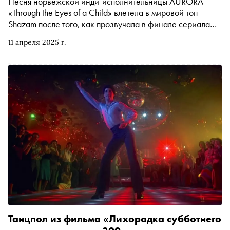
Песня норвежской инди-исполнительницы AURORA
«Through the Eyes of a Child» влетела в мировой топ
Shazam после того, как прозвучала в финале сериала
«Переходный возраст». По этому поводу «Сноб» решил
11 апреля 2025 г.
вспомнить другие недавние примеры того, как песня из
прошлого — далекого или не очень — снова стала
популярной благодаря попаданию в саундтрек к сериалу
или фильму
Танцпол из фильма «Лихорадка субботнего