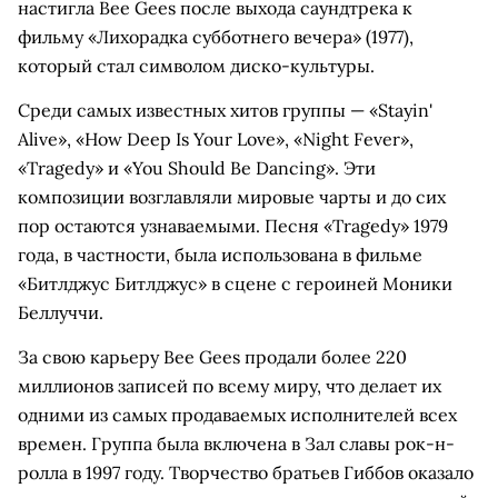
настигла Bee Gees после выхода саундтрека к
фильму «Лихорадка субботнего вечера» (1977),
который стал символом диско-культуры.
Среди самых известных хитов группы — «Stayin'
Alive», «How Deep Is Your Love», «Night Fever»,
«Tragedy» и «You Should Be Dancing». Эти
композиции возглавляли мировые чарты и до сих
пор остаются узнаваемыми. Песня «Tragedy» 1979
года, в частности, была использована в фильме
«Битлджус Битлджус» в сцене с героиней Моники
Беллуччи.
За свою карьеру Bee Gees продали более 220
миллионов записей по всему миру, что делает их
одними из самых продаваемых исполнителей всех
времен. Группа была включена в Зал славы рок-н-
ролла в 1997 году. Творчество братьев Гиббов оказало