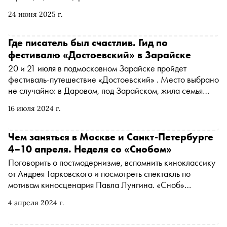
24 июня 2025 г.
Где писатель был счастлив. Гид по
фестивалю «Достоевский» в Зарайске
20 и 21 июля в подмосковном Зарайске пройдет
фестиваль-путешествие «Достоевский» . Место выбрано
не случайно: в Даровом, под Зарайском, жила семья
писателя — по воспоминаниям Федора Михайловича,
16 июля 2024 г.
именно здесь он был действительно счастлив. Главная
идея создателей фестиваля — сократить дистанцию
между писателем и аудиторией. Программу придумали
Чем заняться в Москве и Санкт-Петербурге
насыщенную: спектакли на воде и в поле, променад в
4–10 апреля. Неделя со «Снобом»
кремле, ярмарка и литературные встречи. Подробнее —
Поговорить о постмодернизме, вспомнить киноклассику
в материале «Сноба»
от Андрея Тарковского и посмотреть спектакль по
мотивам киносценария Павла Лунгина. «Сноб»
рассказывает, чем заняться и куда сходить на
4 апреля 2024 г.
ближайшей неделе