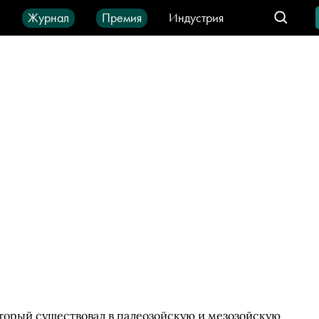
ы
Журнал
Премия
Индустрия
део
Город
IT-продукты
оторый существовал в палеозойскую и мезозойскую