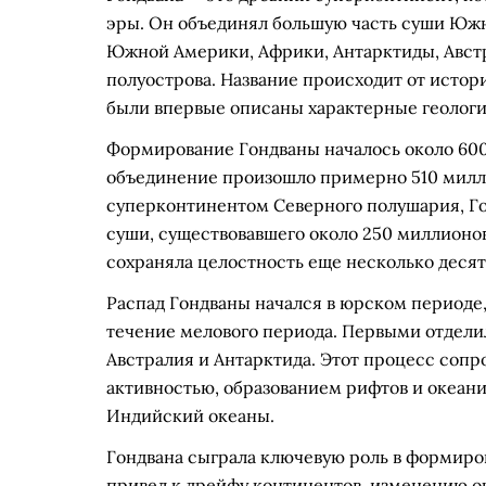
эры. Он объединял большую часть суши Юж
Южной Америки, Африки, Антарктиды, Австр
полуострова. Название происходит от истор
были впервые описаны характерные геолог
Формирование Гондваны началось около 600 
объединение произошло примерно 510 миллио
суперконтинентом Северного полушария, Гон
суши, существовавшего около 250 миллионов
сохраняла целостность еще несколько десят
Распад Гондваны начался в юрском периоде, 
течение мелового периода. Первыми отдели
Австралия и Антарктида. Этот процесс соп
активностью, образованием рифтов и океани
Индийский океаны.
Гондвана сыграла ключевую роль в формиро
привел к дрейфу континентов, изменению о