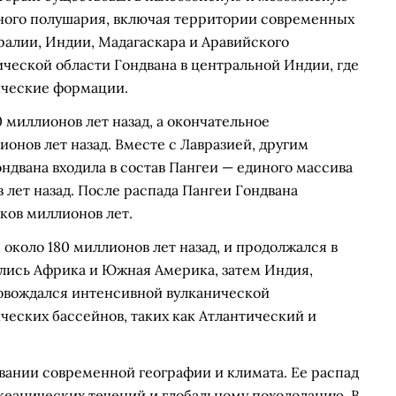
ного полушария, включая территории современных
алии, Индии, Мадагаскара и Аравийского
ической области Гондвана в центральной Индии, где
ические формации.
миллионов лет назад, а окончательное
нов лет назад. Вместе с Лавразией, другим
двана входила в состав Пангеи — единого массива
 лет назад. После распада Пангеи Гондвана
ков миллионов лет.
около 180 миллионов лет назад, и продолжался в
лись Африка и Южная Америка, затем Индия,
ровождался интенсивной вулканической
ческих бассейнов, таких как Атлантический и
вании современной географии и климата. Ее распад
кеанических течений и глобальному похолоданию. В