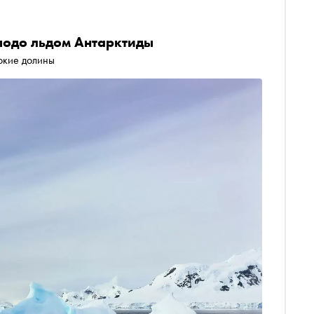
 подо льдом Антарктиды
окие долины