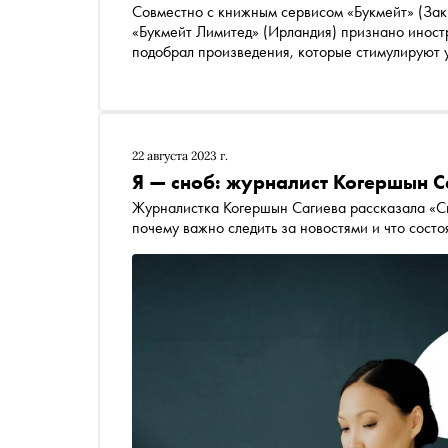
Совместно с книжным сервисом
«Букмейт»
(Зак
«Букмейт Лимитед» (Ирландия) признано инос
подобрал произведения, которые стимулируют у
прямо в кофейне или на прогулке с кофе и ауд
22 августа 2023 г.
Я — сноб: журналист Когершын С
Журналистка Когершын Сагиева рассказала «Сно
почему важно следить за новостями и что состо