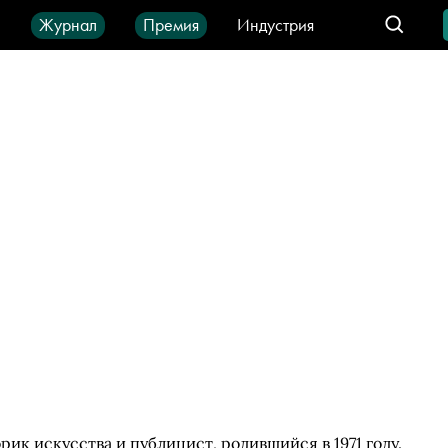
ы
Журнал
Премия
Индустрия
део
Город
IT-продукты
ик искусства и публицист, родившийся в 1971 году.