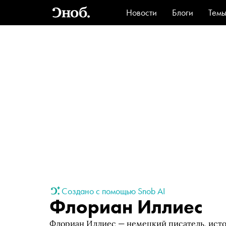
Новости
Блоги
Тем
Стиль
Ви
Создано с помощью Snob AI
Флориан Иллиес
Флориан Иллиес — немецкий писатель, истор