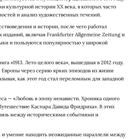
 культурной истории XX века, в которых часто
остей и анализ художественных течений.
сствоведения и истории, после чего работал
изданий, включая Frankfurter Allgemeine Zeitung и
языки и пользуются популярностью у широкой
га «1913. Лето целого века», вышедшая в 2012 году.
 Европы через серию ярких эпизодов из жизни
зывая, как этот год стал переломным для западной
са — «Любовь в эпоху ненависти. Хроника одного
 Путешествие Каспара Давида Фридриха». В этих
связь между историческими событиями и
я и умение находить неожиданные параллели между