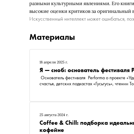
разными культурными явлениями. Его книги
высокие оценки критиков за оригинальный 
Искусственный интеллект может ошибаться, поэ
Материалы
18 апреля 2025 г.
Я — сноб: основатель фестиваля 
Основатель фестиваля Performa о проекте «Уди
счастья, детских подкастах «Гусьгусь», чтении 
25 августа 2024 г.
Coffee & Chill: подборка идеаль
кофейне