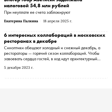
налоговой 54,8 млн рублей
При неуплате ее счета заблокируют
Екатерина Палкина
18 апреля 2025 г.
6 интересных коллабораций в московских
ресторанах в декабре
Синоптики обещают холодный и снежный декабрь, а
рестораторы — горячий сезон коллабораций. Чтобы
завоевать сердца гостей, в ход идут архитектурный
шоколад, билеты в театр и даже автограф современного
5 декабря 2023 г.
художника. Подробности — в материале «Сноба»