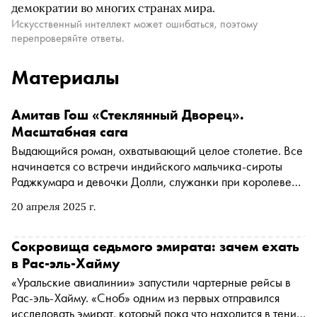
демократии во многих странах мира.
Искусственный интеллект может ошибаться, поэтому
перепроверяйте ответы.
Материалы
Амитав Гош «Стеклянный Дворец».
Масштабная сага
Выдающийся роман, охватывающий целое столетие. Все
начинается со встречи индийского мальчика-сироты
Раджкумара и девочки Долли, служанки при королеве
Бирмы. «Сноб» публикует фрагмент из саги, вышедшей в
20 апреля 2025 г.
«Фантом Пресс» в переводе Марии Александровой
Сокровища седьмого эмирата: зачем ехать
в Рас-эль-Хайму
«Уральские авиалинии» запустили чартерные рейсы в
Рас-эль-Хайму. «Сноб» одним из первых отправился
исследовать эмират, который пока что находится в тени