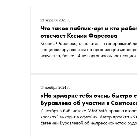
23 апреля 2025 г.
Что такое паблик-арт и кто рабо
отвечает Ксения Фаресова
Ксения Фаресова, основатель и генеральный ди
специализирующегося на организации мероприя
искусства, более 14 лет организовывает социо
интервью «Снобу» она рассказала, что такое 
спрос на это направление и за какими российс
15 ноября 2024 г.
«На ярмарке тебя очень быстро с
Буравлева об участии в Cosmosc
7 ноября в библиотеке ММОМА прошла вторая
красках” выходит в офлайн». Автор проекта «В
Евгенией Буравлевой об импрессионистах, худ