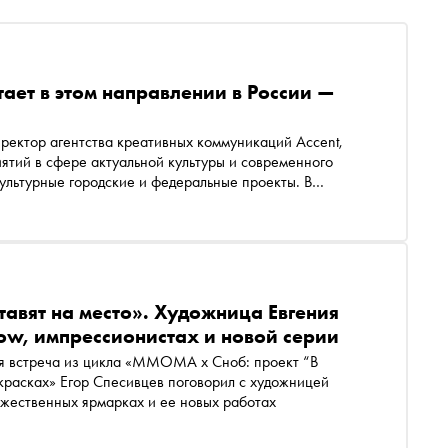
тает в этом направлении в России —
ректор агентства креативных коммуникаций Accent,
тий в сфере актуальной культуры и современного
культурные городские и федеральные проекты. В
паблик-арт, почему именно крупный бизнес формирует
кими паблик-арт художниками стоит следить
тавят на место». Художница Евгения
ow, импрессионистах и новой серии
 встреча из цикла «ММОМА x Сноб: проект “В
 красках» Егор Спесивцев поговорил с художницей
ожественных ярмарках и ее новых работах