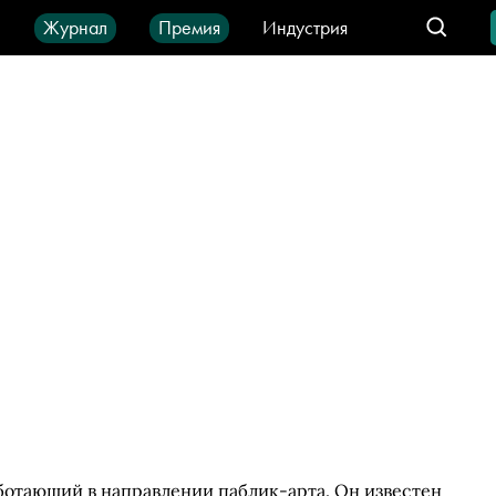
ы
Журнал
Премия
Индустрия
део
Город
IT-продукты
ботающий в направлении паблик-арта. Он известен