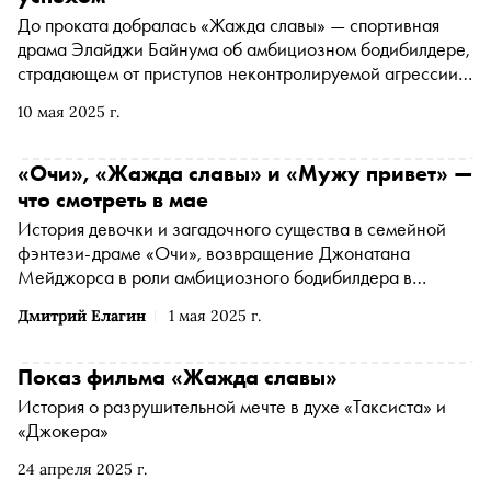
До проката добралась «Жажда славы» — спортивная
драма Элайджи Байнума об амбициозном бодибилдере,
страдающем от приступов неконтролируемой агрессии.
Выход хита американского фестиваля «Сандэнс» на
10 мая 2025 г.
большие экраны пришлось ждать два года из-за
скандала с ведущим актером. Кинокритик Ксения Балюк
рассказывает об этом и других фильмах, в которых
«Очи», «Жажда славы» и «Мужу привет» —
через волю к победе спортсмены обнаруживают
что смотреть в мае
истинное «я». Результат может обескуражить.
История девочки и загадочного существа в семейной
фэнтези-драме «Очи», возвращение Джонатана
Мейджорса в роли амбициозного бодибилдера в
«Жажде славы» и нежная российская мелодрама «Мужу
Дмитрий Елагин
1 мая 2025 г.
привет» о чувствах, которые приходят не вовремя —
«Сноб» выбрал интересные фильмы и сериалы конца
весны
Показ фильма «Жажда славы»
История о разрушительной мечте в духе «Таксиста» и
«Джокера»
24 апреля 2025 г.