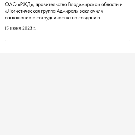
ОАО «РЖД», правительство Владимирской области и
«Логистическая группа Адмирал» заключили
соглашение о сотрудничестве по созданию
мультимодального терминально-логистического
15 июня 2023 г.
комплекса на территории, прилегающей к станции
Болдино Горьковской железной дороги