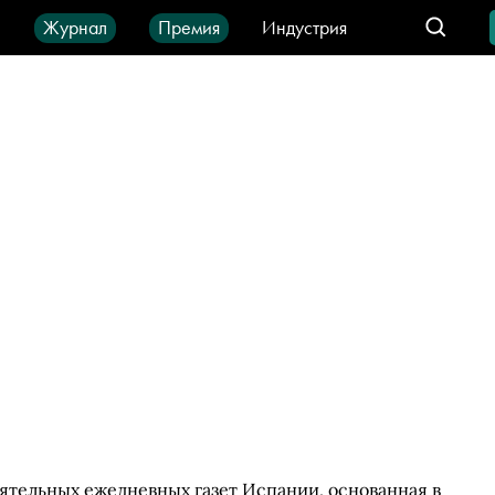
ы
Журнал
Премия
Индустрия
део
Город
IT-продукты
иятельных ежедневных газет Испании, основанная в