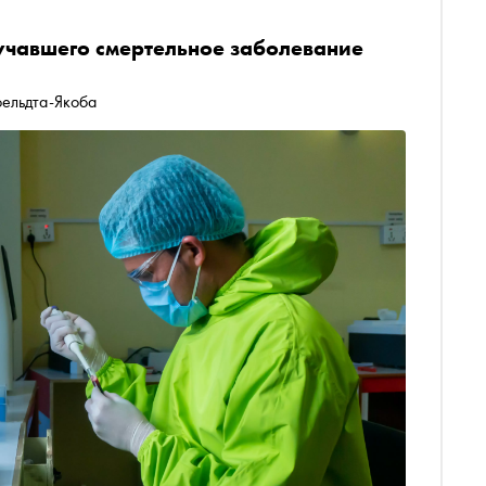
учавшего смертельное заболевание
фельдта-Якоба