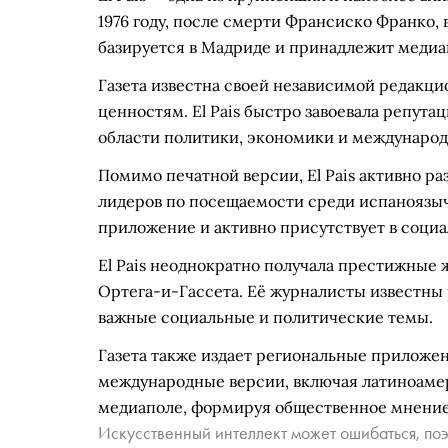
1976 году, после смерти Франсиско Франко,
базируется в Мадриде и принадлежит медиаг
Газета известна своей независимой редак
ценностям. El Pais быстро завоевала репута
области политики, экономики и международ
Помимо печатной версии, El Pais активно р
лидеров по посещаемости среди испаноязыч
приложение и активно присутствует в социа
El Pais неоднократно получала престижные 
Ортега-и-Гассета. Её журналисты известны
важные социальные и политические темы.
Газета также издает региональные приложе
международные версии, включая латиноамер
медиаполе, формируя общественное мнение 
Искусственный интеллект может ошибаться, поэ