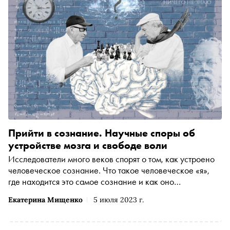
Прийти в сознание. Научные споры об
устройстве мозга и свободе воли
Исследователи много веков спорят о том, как устроено
человеческое сознание. Что такое человеческое «я»,
где находится это самое сознание и как оно
регулируется? 25 лет назад философ и нейроученый
Екатерина Мищенко
5 июля 2023 г.
заключили пари : они поспорили, разберется ли наука к
2023 году в том, как устроено сознание. «Сноб»
рассказывает, к какому выводу пришли ученые за эти