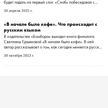
будет падать на первый слог. «Сноб» побеседовал с
лингвистом, автором книги «В начале было кофе»
30 апреля 2025 г.
Светланой Гурьяновой о том, зачем нужны языковые
нормы, если они все равно подвижны, полезно ли их
заучивание в школах и вузах, как бытовой пуризм
«В начале было кофе». Что происходит с
вредит языку, почему граммар-наци отрицательно
русским языком
влияют на грамотность окружающих, оставляя злые
В издательстве «Бомбора» выходит книга филолога
комментарии в интернете и исправляя людей вживую, и
Светланы Гурьяновой «В начале было кофе». В ней
чем грозит слишком быстрое развитие языка, если его
автор рассказывает о том, как сегодня меняется русский
не будут сдерживать прескриптивисты
язык и почему этого не стоит бояться. «Сноб» публикует
30 октября 2023 г.
отрывок