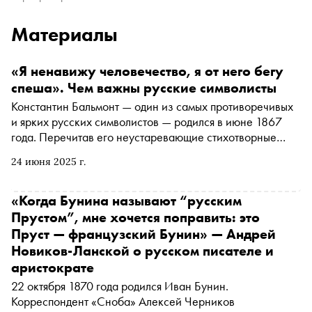
Материалы
«Я ненавижу человечество, я от него бегу
спеша». Чем важны русские символисты
Константин Бальмонт — один из самых противоречивых
и ярких русских символистов — родился в июне 1867
года. Перечитав его неустаревающие стихотворные
хиты, автор «Сноба» Алексей Черников поговорил с
24 июня 2025 г.
поэтом и историком литературы Валерием Шубинским
— о том, что такое русский символизм, чем он
отличается от французского, почему отечественных
«Когда Бунина называют “русским
представителей направления принято разделять на
Прустом”, мне хочется поправить: это
«младших» и «старших», за что символистов обвиняют в
Пруст — французский Бунин» — Андрей
пошлости и пустоте, в чем Фет опередил Верлена и чем
Новиков-Ланской о русском писателе и
русская литература обязана Бальмонту и его
аристократе
экзальтированным единомышленникам
22 октября 1870 года родился Иван Бунин.
Корреспондент «Сноба» Алексей Черников