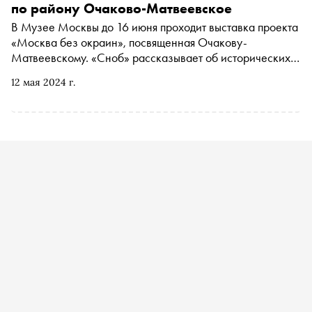
часов вечера после войны». В спецпроекте «Сноба»
по району Очаково-Матвеевское
«Стена Победы» — актеры и режиссеры, без которых
В Музее Москвы до 16 июня проходит выставка проекта
эту победу невозможно представить
«Москва без окраин», посвященная Очакову-
Матвеевскому. «Сноб» рассказывает об исторических
местах района — в экспозиции они представлены
12 мая 2024 г.
снимками и предметами из семейных архивов местных
жителей