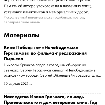
Память об актере увековечена в названиях улиц,
установке памятников и мемориальных досок.
Искусственный интеллект может ошибаться, поэтому
перепроверяйте ответы.
Материалы
Кино Победы: от «Непобедимых»
Герасимова до фильма-предсказания
Пырьева
Николай Крючков падал в голодный обморок на
съемках, Сергей Герасимов снимал «Непобедимых» в
осажденном городе, Сергей Эйзенштейн создавал для
своего шедевра «Иван Грозный» декорации из
30 апреля 2025 г.
кустарника, Николай Черкасов потерял дочь в блокаду,
но продолжал работать и стал прототипом ордена
Александра Невского, а Иван Пырьев снимал
Наследство Ивана Грозного, лошадь
жизнерадостные комедии и фильм-предсказание «В 6
Пржевальского и дом ветеранов кино. Гид