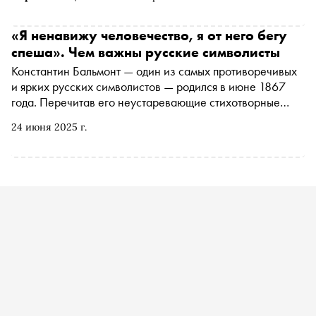
энциклопедия русской тоски. Липкий, беспощадный и на
удивление смешной
«Я ненавижу человечество, я от него бегу
спеша». Чем важны русские символисты
Константин Бальмонт — один из самых противоречивых
и ярких русских символистов — родился в июне 1867
года. Перечитав его неустаревающие стихотворные
хиты, автор «Сноба» Алексей Черников поговорил с
24 июня 2025 г.
поэтом и историком литературы Валерием Шубинским
— о том, что такое русский символизм, чем он
отличается от французского, почему отечественных
представителей направления принято разделять на
«младших» и «старших», за что символистов обвиняют в
пошлости и пустоте, в чем Фет опередил Верлена и чем
русская литература обязана Бальмонту и его
экзальтированным единомышленникам