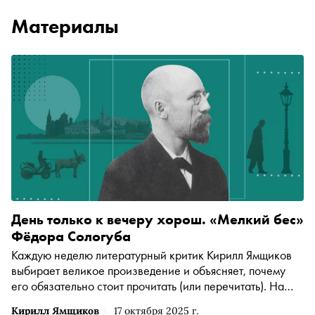
Материалы
День только к вечеру хорош. «Мелкий бес»
Фёдора Сологуба
Каждую неделю литературный критик Кирилл Ямщиков
выбирает великое произведение и объясняет, почему
его обязательно стоит прочитать (или перечитать). На
этот раз — «Мелкий бес» Федора Сологуба, роман-
Кирилл Ямщиков
17 октября 2025 г.