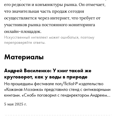
его редкости и конъюнктуры рынка. Он отмечает,
что значительная часть продаж сегодня
осуществляется через интернет, что требует от
участников рынка постоянного мониторинга
онлайн-площадок.
Искусственный интеллект может ошибаться, поэтому
перепроверяйте ответы.
Материалы
Андрей Василенко: У книг такой же
круговорот, как у воды в природе
На прошедшем фестивале non/fictio№ издательство
«Кожаная Мозаика» представило стенд с антикварными
книгами. «Сноб» поговорил с гендиректором Андреем
Василенко о том, что происходит на рынке антикварных
5 мая 2025 г.
книг, как собирают персональные библиотеки на 10 тыс.
томов и почему за уникальные рукописи кто-то готов