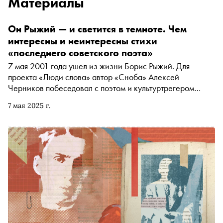
Материалы
Он Рыжий — и светится в темноте. Чем
интересны и неинтересны стихи
«последнего советского поэта»
7 мая 2001 года ушел из жизни Борис Рыжий. Для
проекта «Люди слова» автор «Сноба» Алексей
Черников побеседовал с поэтом и культуртрегером
Борисом Кутенковым — о том, какую лирическую
7 мая 2025 г.
метавселенную создал Рыжий, можно ли говорить о
Рыжем как о концептуалисте и искушенном
постмодернисте, похож ли он на нейросеть,
воспроизводящую эпигонские стихотворные тексты,
почему Рыжий неуловим для любых определений, чем
интересна его проза и есть ли в Борисе Борисовиче хоть
что-то индивидуальное