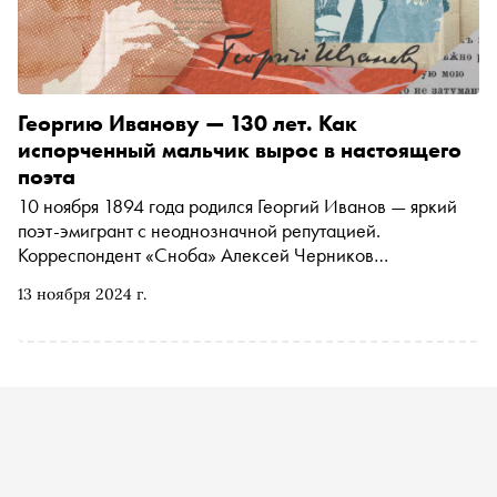
Георгию Иванову — 130 лет. Как
испорченный мальчик вырос в настоящего
поэта
10 ноября 1894 года родился Георгий Иванов — яркий
поэт-эмигрант с неоднозначной репутацией.
Корреспондент «Сноба» Алексей Черников
побеседовал с поэтом, историком литературы Валерием
13 ноября 2024 г.
Шубинским о том, как Иванов сделал
интертекстуальность одним из принципов современной
поэзии, может ли травмирующий опыт привести
художника к величию, про что нам говорят стихи «ни о
чем», какой у поэзии главный враг, как современные
литераторы сопротивляются «мировому уродству» и
ощущению внутренней эмиграции и всерьез ли Иванов
желал освобождения России от большевизма руками