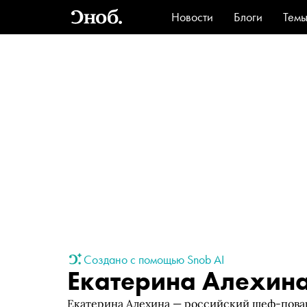
Новости
Блоги
Тем
Стиль
Ви
Создано с помощью Snob AI
Екатерина Алехин
Екатерина Алехина — российский шеф-повар 