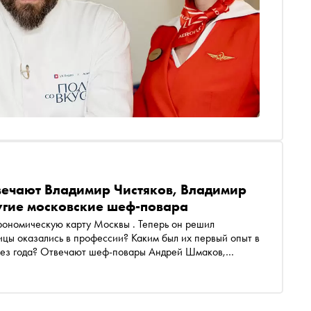
твечают Владимир Чистяков, Владимир
угие московские шеф-повара
лицы оказались в профессии? Каким был их первый опыт в
ерез года? Отвечают шеф-повары Андрей Шмаков,
Викентьев, Екатерина Алехина