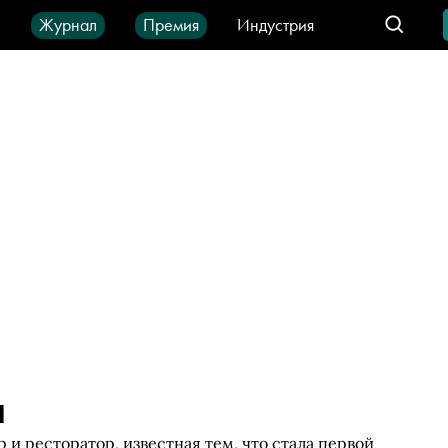
ы
Журнал
Премия
Индустрия
део
Город
IT-продукты
а
и ресторатор, известная тем, что стала первой