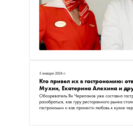
3 января 2024 г.
Кто привел их в гастрономию: о
Мухин, Екатерина Алехина и др
Обозреватель Ян Черепанов уже составил гастрономическую карту Москвы . Теперь он решил
разобраться, как гуру ресторанного рынка сто
гастрономии и как пронести любовь к кухне ч
Владимир Чистяков, Владимир Мухин, Евгений 