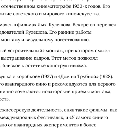
 отечественном кинематографе 1920-х годов. Его
витие советского и мирового киноискусства.
имаясь в фильмах Льва Кулешова. Вскоре он перешел
ледователей Кулешова. Его ранние работы
монтажу и визуальному повествованию.
мый «строительный» монтаж, при котором смысл
выстраивание кадров. Этот метод позволял
, близкое к эстетике конструктивизма.
ка с коробкой» (1927) и «Дом на Трубной» (1928).
о авангардного кино и рекомендуются для первого
ганично сочетаются новаторские приемы монтажа,
сть.
ежиссерскую деятельность, сняв такие фильмы, как
 международных фестивалях, и «У самого синего
вало от авангардных экспериментов к более