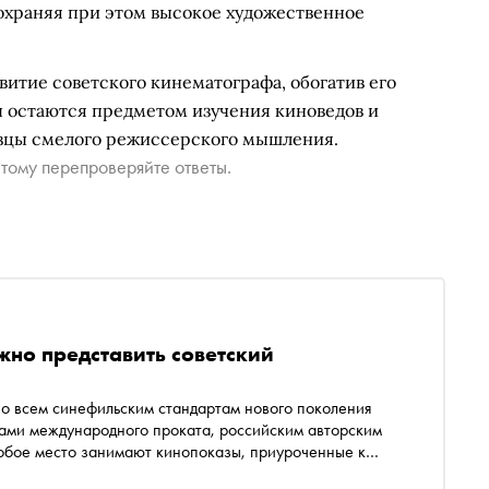
охраняя при этом высокое художественное
витие советского кинематографа, обогатив его
ы остаются предметом изучения киноведов и
зцы смелого режиссерского мышления.
тому перепроверяйте ответы.
жно представить советский
о всем синефильским стандартам нового поколения
ками международного проката, российским авторским
обое место занимают кинопоказы, приуроченные к
 расширяющие представление о культурном ландшафте