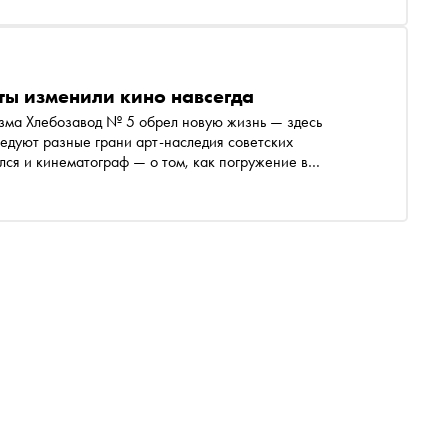
 киносеансов оригинальные форматы — фильмы,
но посмотреть с живой озвучкой пианистов-таперов или в
 электроники. В подборке — пять кинолент, выбранных
иной Прибытковой, которые станут проводниками в мир
ты изменили кино навсегда
изма Хлебозавод № 5 обрел новую жизнь — здесь
ледуют разные грани арт-наследия советских
лся и кинематограф — о том, как погружение в
сокращает дистанцию между нами и авангардным
 направления «Зотов.Кино» Полина Прибыткова