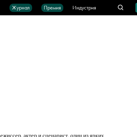
ы
Журнал
Премия
Индустрия
део
Город
IT-продукты
ежиссер, актер и сценарист, один из ярких