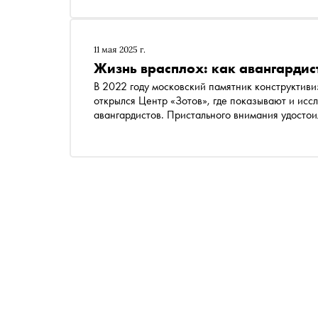
прошлого столетия. Усиливают впечатление от
созданные до эпохи звукового кино, здесь мож
сопровождении современной экспериментальной
куратором кинопрограммы Центра «Зотов» Пол
11 мая 2025 г.
авангардного кино прошлого столетия
Жизнь врасплох: как авангардис
В 2022 году московский памятник конструктив
открылся Центр «Зотов», где показывают и исс
авангардистов. Пристального внимания удостои
кинореальность советских экспериментаторов 
искусством XX века, рассказала руководитель