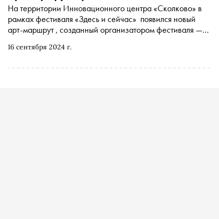
На территории Инновационного центра «Сколково» в
рамках фестиваля «Здесь и сейчас» появился новый
арт-маршрут , созданный организатором фестиваля —
парком «Зарядье». Так современное искусство и
16 сентября 2024 г.
технические инновации решили заявить о возможности
взаимодействия. На этом пути можно познакомиться как
с авторскими арт-объектами, обосновавшимися в самых
разных точках «Сколково», так и с муралами,
созданными специально для фестиваля: известные
российские художники уличной волны расписали все
беседки Центрального парка