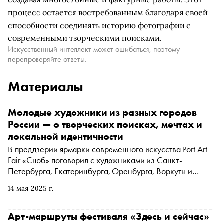
процесс остается востребованным благодаря своей
способности соединять историю фотографии с
современными творческими поисками.
Искусственный интеллект может ошибаться, поэтому
перепроверяйте ответы.
Материалы
Молодые художники из разных городов
России — о творческих поисках, мечтах и
локальной идентичности
В преддверии ярмарки современного искусства Port Art
Fair «Сноб» поговорил с художниками из Санкт-
Петербурга, Екатеринбурга, Оренбурга, Воркуты и
других городов о том, что их волнует, вдохновляет и
14 мая 2025 г.
мотивирует заниматься искусством
Арт-маршруты фестиваля «Здесь и сейчас»