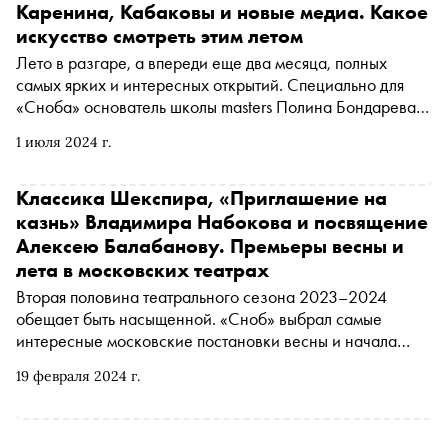
Каренина, Кабаковы и новые медиа. Какое
искусство смотреть этим летом
Лето в разгаре, а впереди еще два месяца, полных
самых ярких и интересных открытий. Специально для
«Сноба» основатель школы masters Полина Бондарева
рассказывает о самых интересных культурных событиях
1 июля 2024 г.
в Москве, Санкт-Петербурге и других городах
Классика Шекспира, «Приглашение на
казнь» Владимира Набокова и посвящение
Алексею Балабанову. Премьеры весны и
лета в московских театрах
Вторая половина театрального сезона 2023–2024
обещает быть насыщенной. «Сноб» выбрал самые
интересные московские постановки весны и начала
лета
19 февраля 2024 г.