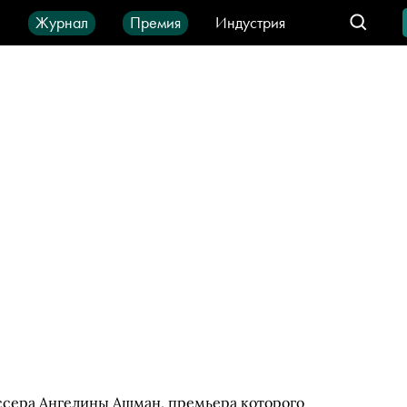
ы
Журнал
Премия
Индустрия
део
Город
IT-продукты
сера Ангелины Ашман, премьера которого