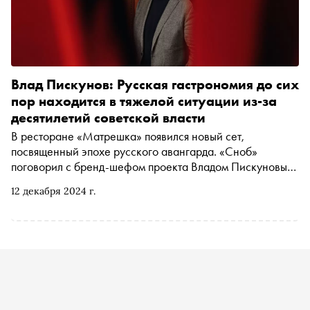
Влад Пискунов: Русская гастрономия до сих
пор находится в тяжелой ситуации из-за
десятилетий советской власти
В ресторане «Матрешка» появился новый сет,
посвященный эпохе русского авангарда. «Сноб»
поговорил с бренд-шефом проекта Владом Пискуновым,
автором книг и знатоком русской кухни — об
12 декабря 2024 г.
авангардной еде, гастрономии времен НЭПа, вкусах,
которые мы потеряли, и о том, какой могла бы быть
русская кухня, если бы не революция 1917 года