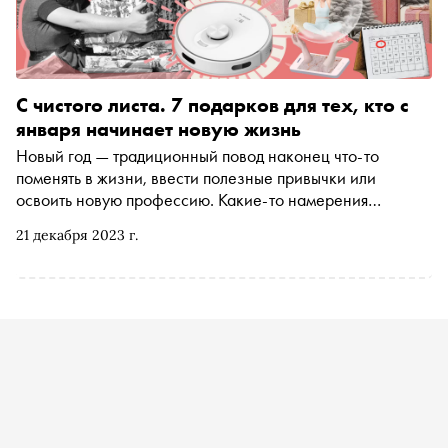
С чистого листа. 7 подарков для тех, кто с
января начинает новую жизнь
Новый год — традиционный повод наконец что-то
поменять в жизни, ввести полезные привычки или
освоить новую профессию. Какие-то намерения
воплощаются в реальность, к другим можно охладеть уже
21 декабря 2023 г.
к февралю, и все это нормально. Главное — дать себе
или близкому человеку возможность попробовать