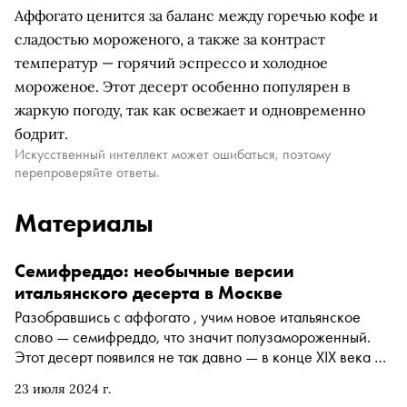
Аффогато ценится за баланс между горечью кофе и
сладостью мороженого, а также за контраст
температур — горячий эспрессо и холодное
мороженое. Этот десерт особенно популярен в
жаркую погоду, так как освежает и одновременно
бодрит.
Искусственный интеллект может ошибаться, поэтому
перепроверяйте ответы.
Материалы
Семифреддо: необычные версии
итальянского десерта в Москве
Разобравшись с аффогато , учим новое итальянское
слово — семифреддо, что значит полузамороженный.
Этот десерт появился не так давно — в конце XIX века в
Италии, почти одновременно с французским парфе.
23 июля 2024 г.
Семифреддо — это мягкое мороженое на яйцах и