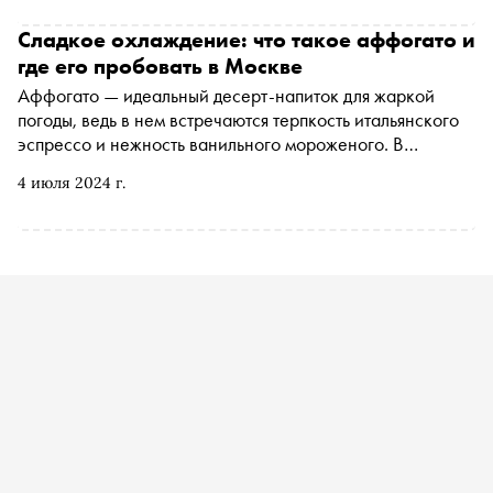
сливках, которое дополняют печеньем, орехами,
цукатами, шоколадом. В этом сезоне московские
Сладкое охлаждение: что такое аффогато и
кондитеры представляют свое видение классических
где его пробовать в Москве
сюжетов
Аффогато — идеальный десерт-напиток для жаркой
погоды, ведь в нем встречаются терпкость итальянского
эспрессо и нежность ванильного мороженого. В
переводе с итальянское affogato означает «тонуть» —
4 июля 2024 г.
шарик пломбира погружают в кофе, где он собственно и
тонет, образуя новые вкусовые сочетания и контраст
температур. «Сноб» собрал топ-5 ресторанов, где
виртуозно готовят аффогато