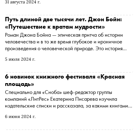
31 августа 2024 г.
интересных новинок этого сезона
Путь длиной две тысячи лет. Джон Бойн:
«Путешествие к вратам мудрости»
Роман Джона Бойна — эпическая притча об истории
человечества и в то же время глубокое и ироничное
произведения о человеческой природе. Это история
двух братьев, которая начинается в Палестине в год
5 июля 2024 г.
Рождества Христова и простирается через две тысячи лет
и полсотни стран. «Сноб» публикует фрагмент из книги,
вышедшей в издательстве «Фантом Пресс» в переводе
6 новинок книжного фестиваля «Красная
Елены Полецкой
площадь»
Специально для «Сноба» шеф-редактор группы
компаний «ЛитРес» Екатерина Писарева изучила
издательские списки и рассказала, за какими книгами
стоит сходить на фестиваль «Красная площадь», который
6 июня 2024 г.
проходит с 6 по 9 июня. В списке и ожидаемая
антиутопия от Яны Вагнер, и сборник пьес молодого, но
известного драматурга, и роман о превратностях судьбы